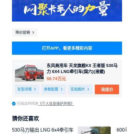
降价促销

打开APP，看更多精彩内容
东风商用车 天龙旗舰KX 王者版 530马
力 6X4 LNG牵引车(国六)(液缓)
50.74万元
询底价
车型详情

参数配置

实拍图片

已阅读并同意
《个人信息保护声明》
猜你还喜欢
530马力输出 LNG 6x4牵引车
600马