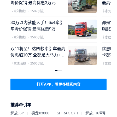
降价促销 最高优惠3万元
最高优
过！
卡家刘如权

1509浏览
卡家刘如
30万以内就能入手！6x4牵引
都是“梦
车降价促销 最高优惠9万
旗舰重
惠4.59
卡家刘如权

3560浏览
卡家唐浩
双11将至！这四款牵引车最高
优惠幅
优惠超10万 全都是大马力+A
卡都有
MT自动档
档、LN
卡家唐浩棋

2506浏览
卡家唐浩
打开APP，看更多精彩内容
推荐牵引车
解放J6P
|
德龙X3000
|
SITRAK C7H
|
解放JH6牵引