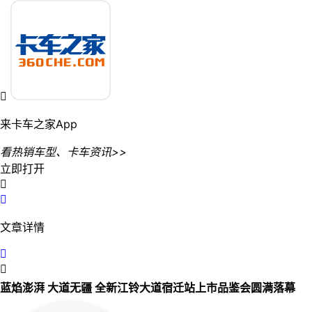

来卡车之家App
看热销车型、卡车资讯>>
立即打开


文章详情


蓝焰澎湃 大道无疆 全新江铃大道宿迁站上市品鉴会圆满落幕