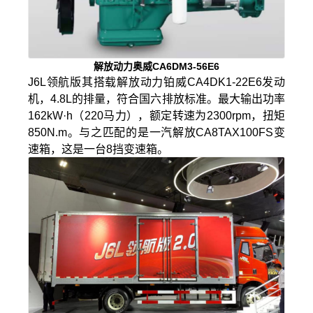
解放动力奥威CA6DM3-56E6
J6L领航版其搭载解放动力铂威CA4DK1-22E6发动
机，4.8L的排量，符合国六排放标准。最大输出功率
162kW·h（220马力），额定转速为2300rpm，扭矩
850N.m。与之匹配的是一汽解放CA8TAX100FS变
速箱，这是一台8挡变速箱。