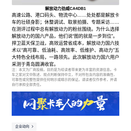
解放动力劲威CA4DB1
高速公路、港口码头、物流中心……处处都是解放卡
车的壮硕身影；休整调试、取景拍摄、专题采访……
在测评过程中总有解放动力的粉丝围绕。为什么选择
解放动力的国六产品，他们说“图的就是一步到位”。
捍卫蓝天保卫战，高效运营省成本，解放动力国六技
术以“高可靠、低油耗、高效率、低维护、高动力”五
大特色全线布局，一路领先。此次解放动力国六用户
采测于青岛圆满收官。
注：本文为厂商投稿，目的是为给读者带来更为丰富的资源信息。卡
车之家对文中陈述、观点判断保持中立，不对所包含内容的准确性、
可靠性或完整性提供任何明示或暗示的保证。请读者仅作参考，并请
自行承担全部责任。
企业动向
