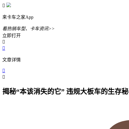

来卡车之家App
看热销车型、卡车资讯>>
立即打开


文章详情


揭秘“本该消失的它” 违规大板车的生存