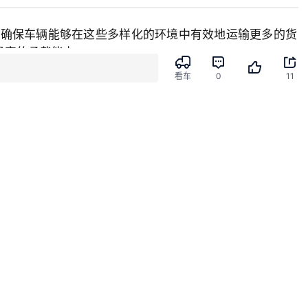




看车
0
11