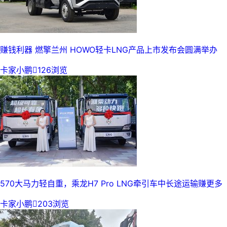
赚钱利器 燃擎兰州 HOWO轻卡LNG产品上市发布会圆满举办
卡家小鹏

126浏览
570大马力轻自重，乘龙H7 Pro LNG牵引车中长途运输赚更多
卡家小鹏

203浏览