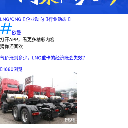
LNG/CNG

企业动向

行业动态

欧曼
打开APP，看更多精彩内容
猜你还喜欢
气价涨到多少，LNG重卡的经济账会失效？

1680浏览