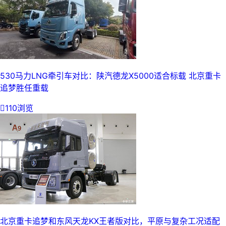
530马力LNG牵引车对比：陕汽德龙X5000适合标载 北京重卡
追梦胜任重载

110浏览
北京重卡追梦和东风天龙KX王者版对比，平原与复杂工况适配