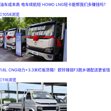
油车成本高 电车续航短 HOWO LNG轻卡能帮我们多赚钱吗？

1058浏览
1.6L CNG动力+3.3米栏板货箱！欧铃锋锐F3跑乡镇配送更省钱

116浏览