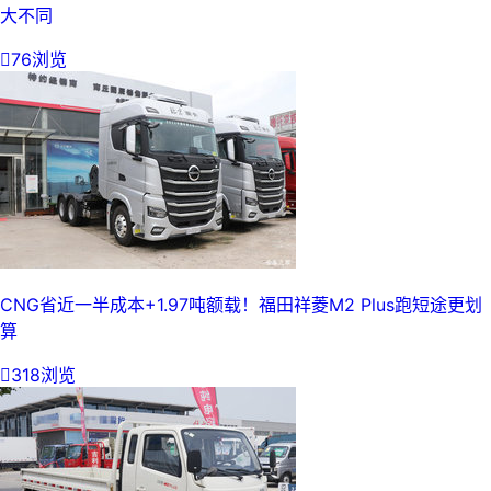
大不同

76浏览
CNG省近一半成本+1.97吨额载！福田祥菱M2 Plus跑短途更划
算

318浏览