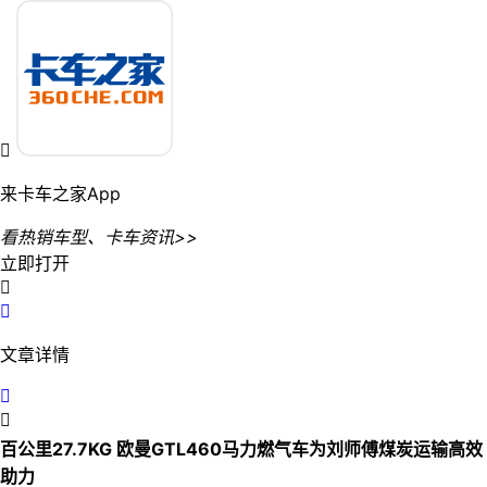

来卡车之家App
看热销车型、卡车资讯>>
立即打开


文章详情


百公里27.7KG 欧曼GTL460马力燃气车为刘师傅煤炭运输高效
助力