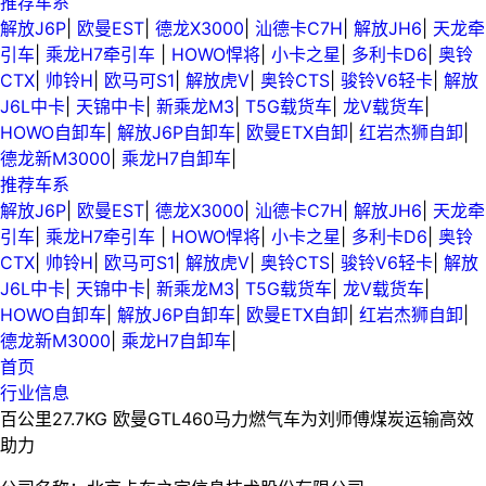
推荐车系
解放J6P
|
欧曼EST
|
德龙X3000
|
汕德卡C7H
|
解放JH6
|
天龙牵
引车
|
乘龙H7牵引车
|
HOWO悍将
|
小卡之星
|
多利卡D6
|
奥铃
CTX
|
帅铃H
|
欧马可S1
|
解放虎V
|
奥铃CTS
|
骏铃V6轻卡
|
解放
J6L中卡
|
天锦中卡
|
新乘龙M3
|
T5G载货车
|
龙V载货车
|
HOWO自卸车
|
解放J6P自卸车
|
欧曼ETX自卸
|
红岩杰狮自卸
|
德龙新M3000
|
乘龙H7自卸车
|
推荐车系
解放J6P
|
欧曼EST
|
德龙X3000
|
汕德卡C7H
|
解放JH6
|
天龙牵
引车
|
乘龙H7牵引车
|
HOWO悍将
|
小卡之星
|
多利卡D6
|
奥铃
CTX
|
帅铃H
|
欧马可S1
|
解放虎V
|
奥铃CTS
|
骏铃V6轻卡
|
解放
J6L中卡
|
天锦中卡
|
新乘龙M3
|
T5G载货车
|
龙V载货车
|
HOWO自卸车
|
解放J6P自卸车
|
欧曼ETX自卸
|
红岩杰狮自卸
|
德龙新M3000
|
乘龙H7自卸车
|
首页
行业信息
百公里27.7KG 欧曼GTL460马力燃气车为刘师傅煤炭运输高效
助力