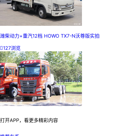
潍柴动力+重汽12档 HOWO TX7-N沃尊版实拍

127浏览
打开APP，看更多精彩内容