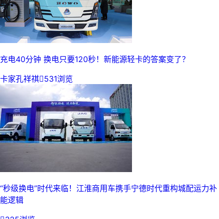
充电40分钟 换电只要120秒！新能源轻卡的答案变了？
卡家孔祥祺

531浏览
“秒级换电”时代来临！江淮商用车携手宁德时代重构城配运力补
能逻辑