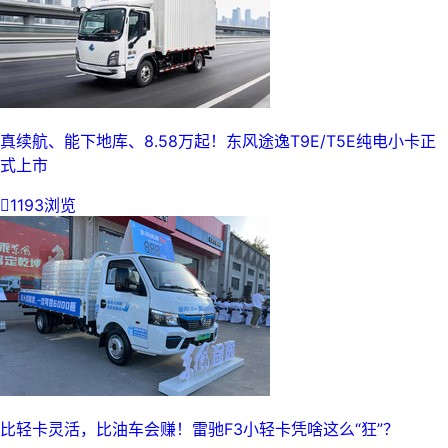
真续航、能下地库、8.58万起！东风途逸T9E/T5E纯电小卡正
式上市

1193浏览
比轻卡灵活，比油车会赚！雷驰F3小轻卡凭啥这么“狂”？