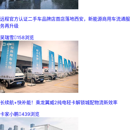
远程官方认证二手车品牌店首店落地西安，新能源商用车流通服
务再升级
吴瑞雪

158浏览
长续航+快补能！乘龙翼威2纯电轻卡解锁城配物流新效率
卡家小鹏

439浏览