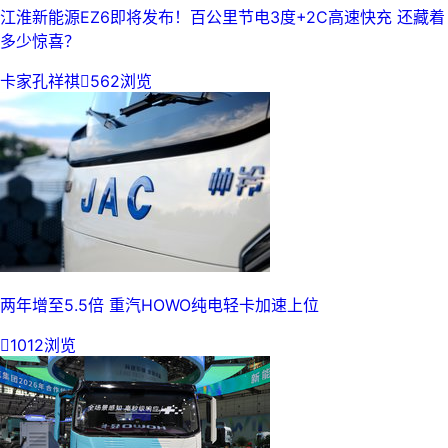
江淮新能源EZ6即将发布！百公里节电3度+2C高速快充 还藏着
多少惊喜？
卡家孔祥祺

562浏览
两年增至5.5倍 重汽HOWO纯电轻卡加速上位

1012浏览