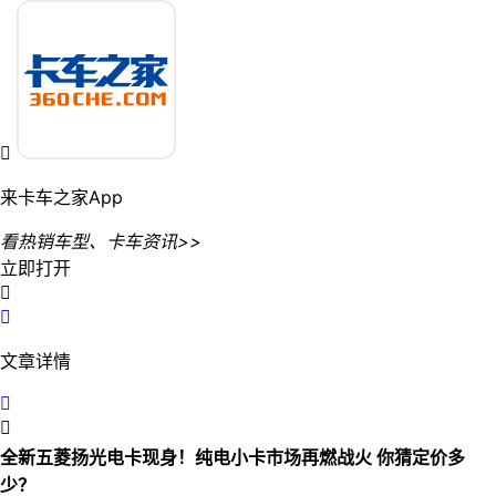

来卡车之家App
看热销车型、卡车资讯>>
立即打开


文章详情


全新五菱扬光电卡现身！纯电小卡市场再燃战火 你猜定价多
少？