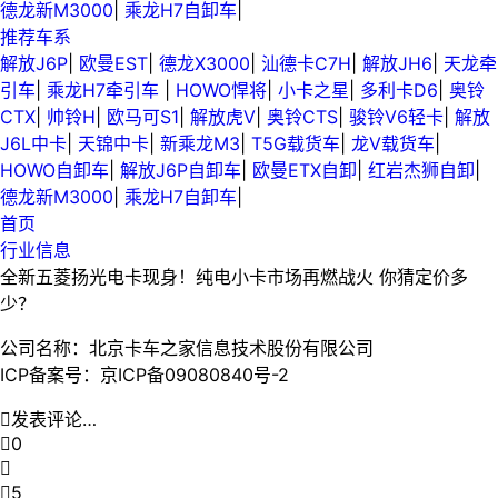
德龙新M3000
|
乘龙H7自卸车
|
推荐车系
解放J6P
|
欧曼EST
|
德龙X3000
|
汕德卡C7H
|
解放JH6
|
天龙牵
引车
|
乘龙H7牵引车
|
HOWO悍将
|
小卡之星
|
多利卡D6
|
奥铃
CTX
|
帅铃H
|
欧马可S1
|
解放虎V
|
奥铃CTS
|
骏铃V6轻卡
|
解放
J6L中卡
|
天锦中卡
|
新乘龙M3
|
T5G载货车
|
龙V载货车
|
HOWO自卸车
|
解放J6P自卸车
|
欧曼ETX自卸
|
红岩杰狮自卸
|
德龙新M3000
|
乘龙H7自卸车
|
首页
行业信息
全新五菱扬光电卡现身！纯电小卡市场再燃战火 你猜定价多
少？
公司名称：北京卡车之家信息技术股份有限公司
ICP备案号：京ICP备09080840号-2

发表评论…

0


5