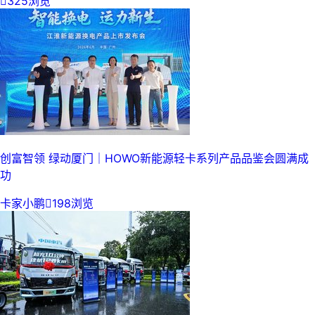

325浏览
创富智领 绿动厦门｜HOWO新能源轻卡系列产品品鉴会圆满成
功
卡家小鹏

198浏览