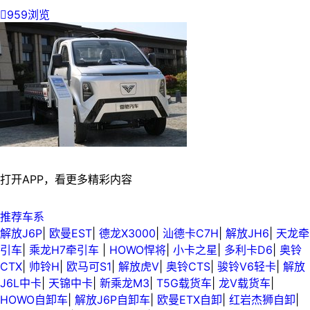

959浏览
打开APP，看更多精彩内容
推荐车系
解放J6P
|
欧曼EST
|
德龙X3000
|
汕德卡C7H
|
解放JH6
|
天龙牵
引车
|
乘龙H7牵引车
|
HOWO悍将
|
小卡之星
|
多利卡D6
|
奥铃
CTX
|
帅铃H
|
欧马可S1
|
解放虎V
|
奥铃CTS
|
骏铃V6轻卡
|
解放
J6L中卡
|
天锦中卡
|
新乘龙M3
|
T5G载货车
|
龙V载货车
|
HOWO自卸车
|
解放J6P自卸车
|
欧曼ETX自卸
|
红岩杰狮自卸
|