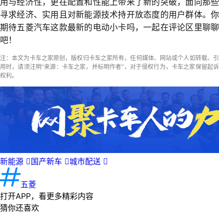
用与经济性，更在配置和性能上带来了新的突破，面向那些
寻求经济、实用且对新能源技术持开放态度的用户群体。你
期待五菱汽车这款最新的电动小卡吗，一起在评论区里聊聊
吧！
注：本文为卡车之家原创，版权归卡车之家所有，任何媒体、网站或个人如转载、引
用时，请须注明“来源：卡车之家，并标明作者”，对于侵权行为，卡车之家保留起诉
权利。
新能源

国产新车

城市配送

五菱
打开APP，看更多精彩内容
猜你还喜欢