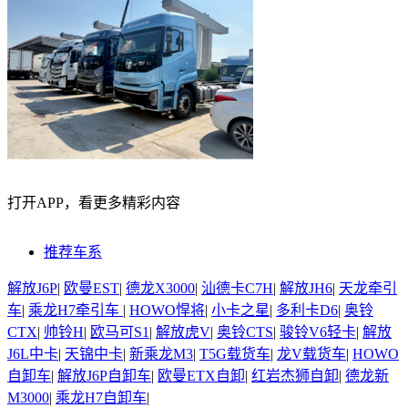
打开APP，看更多精彩内容
推荐车系
解放J6P
|
欧曼EST
|
德龙X3000
|
汕德卡C7H
|
解放JH6
|
天龙牵引
车
|
乘龙H7牵引车
|
HOWO悍将
|
小卡之星
|
多利卡D6
|
奥铃
CTX
|
帅铃H
|
欧马可S1
|
解放虎V
|
奥铃CTS
|
骏铃V6轻卡
|
解放
J6L中卡
|
天锦中卡
|
新乘龙M3
|
T5G载货车
|
龙V载货车
|
HOWO
自卸车
|
解放J6P自卸车
|
欧曼ETX自卸
|
红岩杰狮自卸
|
德龙新
M3000
|
乘龙H7自卸车
|