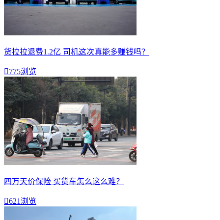
货拉拉退费1.2亿 司机这次真能多赚钱吗？

775浏览
四万天价保险 买货车怎么这么难？

621浏览