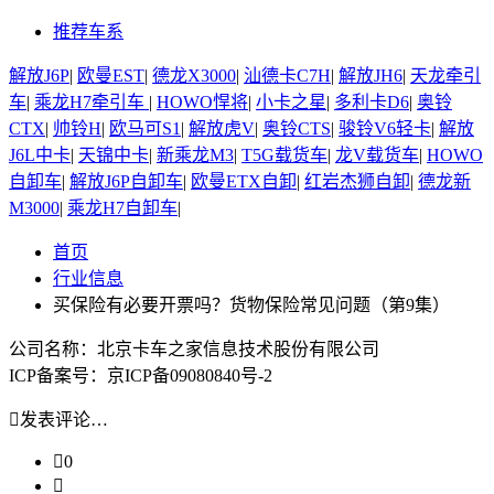
推荐车系
解放J6P
|
欧曼EST
|
德龙X3000
|
汕德卡C7H
|
解放JH6
|
天龙牵引
车
|
乘龙H7牵引车
|
HOWO悍将
|
小卡之星
|
多利卡D6
|
奥铃
CTX
|
帅铃H
|
欧马可S1
|
解放虎V
|
奥铃CTS
|
骏铃V6轻卡
|
解放
J6L中卡
|
天锦中卡
|
新乘龙M3
|
T5G载货车
|
龙V载货车
|
HOWO
自卸车
|
解放J6P自卸车
|
欧曼ETX自卸
|
红岩杰狮自卸
|
德龙新
M3000
|
乘龙H7自卸车
|
首页
行业信息
买保险有必要开票吗？货物保险常见问题（第9集）
公司名称：北京卡车之家信息技术股份有限公司
ICP备案号：京ICP备09080840号-2

发表评论…

0
