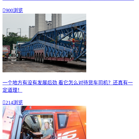

900浏览
一个地方有没有发展后劲 看它怎么对待货车司机？还真有一
定道理！

214浏览