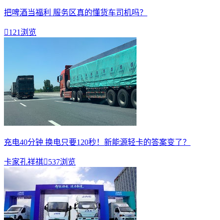
把啤酒当福利 服务区真的懂货车司机吗？

121浏览
充电40分钟 换电只要120秒！新能源轻卡的答案变了？
卡家孔祥祺

537浏览