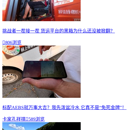
挑战者一茬接一茬 货运平台的黑箱为什么还没被掀翻？

806浏览
标配AEBS就万事大吉？我先泼盆冷水 它真不是“免死金牌”！
卡家孔祥祺

589浏览