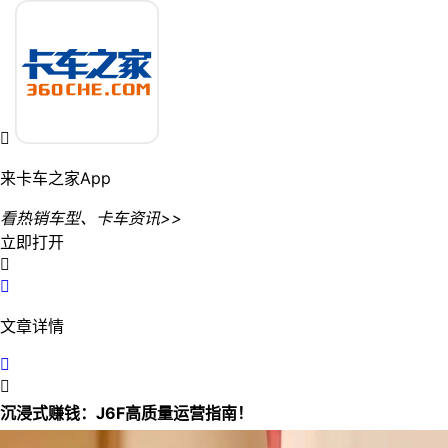

来卡车之家App
看热销车型、卡车资讯>>
立即打开


文章详情


沉浸式赚钱：J6F高质量运营指南！