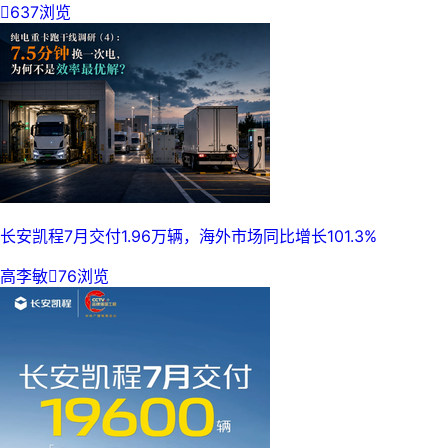

637浏览
长安凯程7月交付1.96万辆，海外市场同比增长101.3%
高李敏

76浏览