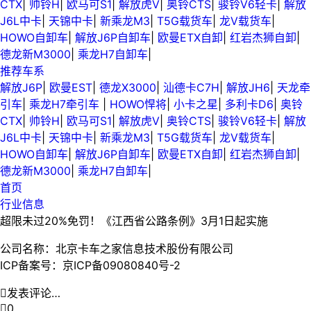
CTX
|
帅铃H
|
欧马可S1
|
解放虎V
|
奥铃CTS
|
骏铃V6轻卡
|
解放
J6L中卡
|
天锦中卡
|
新乘龙M3
|
T5G载货车
|
龙V载货车
|
HOWO自卸车
|
解放J6P自卸车
|
欧曼ETX自卸
|
红岩杰狮自卸
|
德龙新M3000
|
乘龙H7自卸车
|
推荐车系
解放J6P
|
欧曼EST
|
德龙X3000
|
汕德卡C7H
|
解放JH6
|
天龙牵
引车
|
乘龙H7牵引车
|
HOWO悍将
|
小卡之星
|
多利卡D6
|
奥铃
CTX
|
帅铃H
|
欧马可S1
|
解放虎V
|
奥铃CTS
|
骏铃V6轻卡
|
解放
J6L中卡
|
天锦中卡
|
新乘龙M3
|
T5G载货车
|
龙V载货车
|
HOWO自卸车
|
解放J6P自卸车
|
欧曼ETX自卸
|
红岩杰狮自卸
|
德龙新M3000
|
乘龙H7自卸车
|
首页
行业信息
超限未过20%免罚！《江西省公路条例》3月1日起实施
公司名称：北京卡车之家信息技术股份有限公司
ICP备案号：京ICP备09080840号-2

发表评论…

0