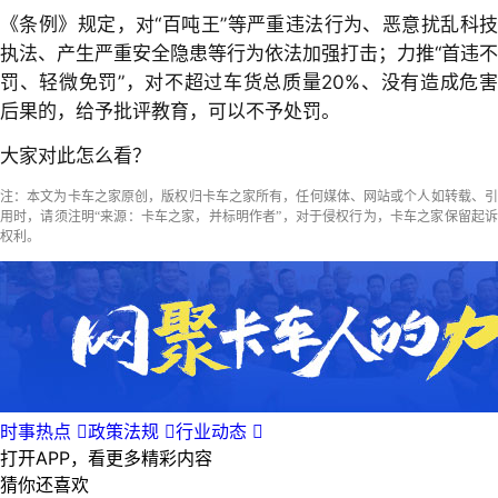
《条例》规定，对“百吨王”等严重违法行为、恶意扰乱科技
执法、产生严重安全隐患等行为依法加强打击；力推“首违不
罚、轻微免罚”，对不超过车货总质量20%、没有造成危害
后果的，给予批评教育，可以不予处罚。
大家对此怎么看？
注：本文为卡车之家原创，版权归卡车之家所有，任何媒体、网站或个人如转载、引
用时，请须注明“来源：卡车之家，并标明作者”，对于侵权行为，卡车之家保留起诉
权利。
时事热点

政策法规

行业动态

打开APP，看更多精彩内容
猜你还喜欢