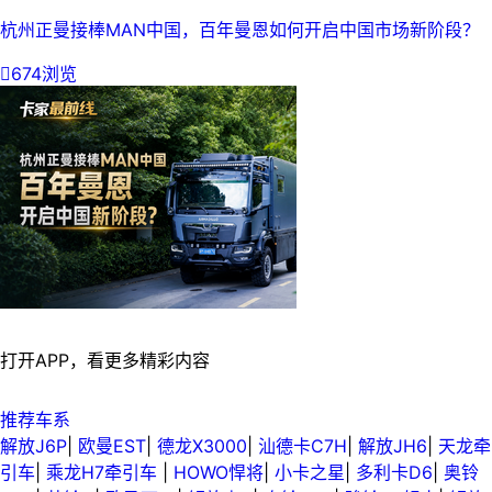
杭州正曼接棒MAN中国，百年曼恩如何开启中国市场新阶段？

674浏览
打开APP，看更多精彩内容
推荐车系
解放J6P
|
欧曼EST
|
德龙X3000
|
汕德卡C7H
|
解放JH6
|
天龙牵
引车
|
乘龙H7牵引车
|
HOWO悍将
|
小卡之星
|
多利卡D6
|
奥铃