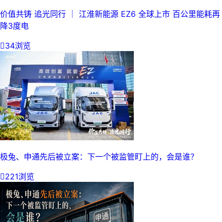
价值共铸 追光同行 ｜ 江淮新能源 EZ6 全球上市 百公里能耗再
降3度电

34浏览
极兔、申通先后被立案：下一个被监管盯上的，会是谁？

221浏览