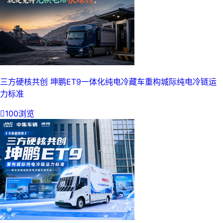
三方硬核共创 坤鹏ET9一体化纯电冷藏车重构城际纯电冷链运
力标准

100浏览