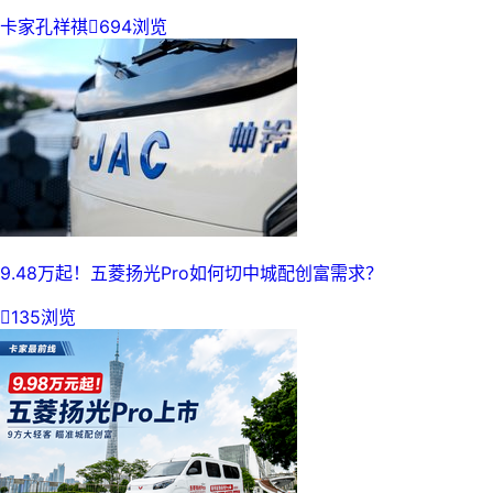
卡家孔祥祺

694浏览
9.48万起！五菱扬光Pro如何切中城配创富需求？

135浏览