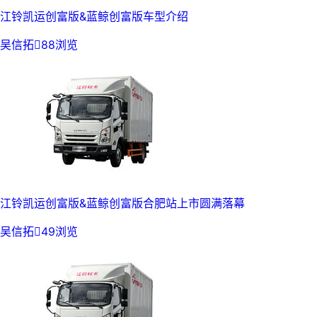
江铃凯运创富版&蓝鲸创富版车型介绍
吴信拓

88浏览
江铃凯运创富版&蓝鲸创富版合肥站上市圆满落幕
吴信拓

49浏览