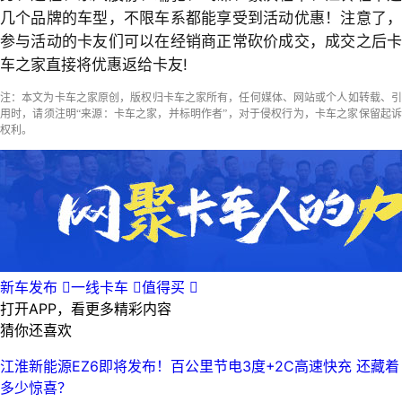
几个品牌的车型，不限车系都能享受到活动优惠！注意了，
参与活动的卡友们可以在经销商正常砍价成交，成交之后卡
车之家直接将优惠返给卡友!
注：本文为卡车之家原创，版权归卡车之家所有，任何媒体、网站或个人如转载、引
用时，请须注明“来源：卡车之家，并标明作者”，对于侵权行为，卡车之家保留起诉
权利。
新车发布

一线卡车

值得买

打开APP，看更多精彩内容
猜你还喜欢
江淮新能源EZ6即将发布！百公里节电3度+2C高速快充 还藏着
多少惊喜？