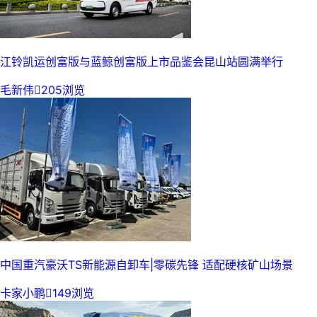
江铃凯运创富版与蓝鲸创富版上市品鉴会昆山站圆满举行
毛新伟

205浏览
中国重汽豪沃TS新能源自卸车|零碳先锋 适配硬核矿山场景
卡家小鹏

149浏览