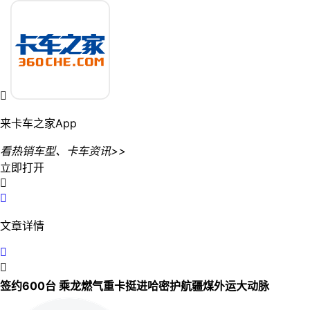

来卡车之家App
看热销车型、卡车资讯>>
立即打开


文章详情


签约600台 乘龙燃气重卡挺进哈密护航疆煤外运大动脉