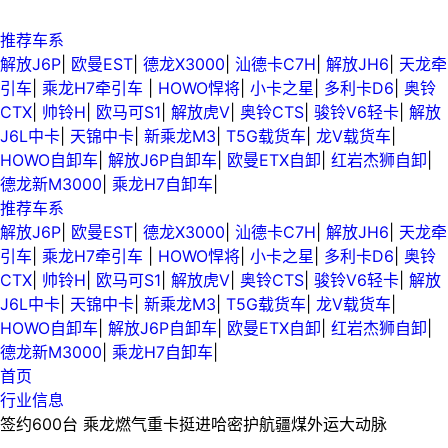
推荐车系
解放J6P
|
欧曼EST
|
德龙X3000
|
汕德卡C7H
|
解放JH6
|
天龙牵
引车
|
乘龙H7牵引车
|
HOWO悍将
|
小卡之星
|
多利卡D6
|
奥铃
CTX
|
帅铃H
|
欧马可S1
|
解放虎V
|
奥铃CTS
|
骏铃V6轻卡
|
解放
J6L中卡
|
天锦中卡
|
新乘龙M3
|
T5G载货车
|
龙V载货车
|
HOWO自卸车
|
解放J6P自卸车
|
欧曼ETX自卸
|
红岩杰狮自卸
|
德龙新M3000
|
乘龙H7自卸车
|
推荐车系
解放J6P
|
欧曼EST
|
德龙X3000
|
汕德卡C7H
|
解放JH6
|
天龙牵
引车
|
乘龙H7牵引车
|
HOWO悍将
|
小卡之星
|
多利卡D6
|
奥铃
CTX
|
帅铃H
|
欧马可S1
|
解放虎V
|
奥铃CTS
|
骏铃V6轻卡
|
解放
J6L中卡
|
天锦中卡
|
新乘龙M3
|
T5G载货车
|
龙V载货车
|
HOWO自卸车
|
解放J6P自卸车
|
欧曼ETX自卸
|
红岩杰狮自卸
|
德龙新M3000
|
乘龙H7自卸车
|
首页
行业信息
签约600台 乘龙燃气重卡挺进哈密护航疆煤外运大动脉