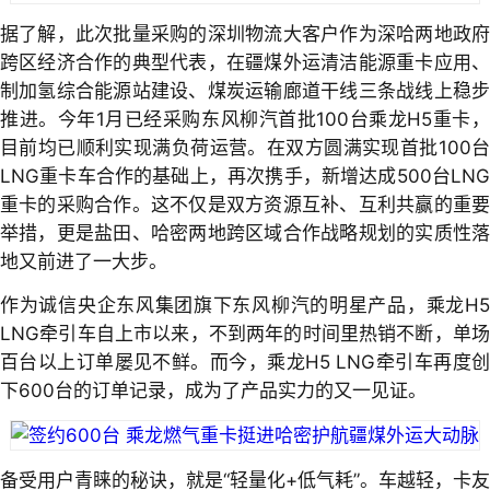
据了解，此次批量采购的深圳物流大客户作为深哈两地政府
跨区经济合作的典型代表，在疆煤外运清洁能源重卡应用、
制加氢综合能源站建设、煤炭运输廊道干线三条战线上稳步
推进。今年1月已经采购东风柳汽首批100台乘龙H5重卡，
目前均已顺利实现满负荷运营。在双方圆满实现首批100台
LNG重卡车合作的基础上，再次携手，新增达成500台LNG
重卡的采购合作。这不仅是双方资源互补、互利共赢的重要
举措，更是盐田、哈密两地跨区域合作战略规划的实质性落
地又前进了一大步。
作为诚信央企东风集团旗下东风柳汽的明星产品，乘龙H5
LNG牵引车自上市以来，不到两年的时间里热销不断，单场
百台以上订单屡见不鲜。而今，乘龙H5 LNG牵引车再度创
下600台的订单记录，成为了产品实力的又一见证。
备受用户青睐的秘诀，就是“轻量化+低气耗”。车越轻，卡友