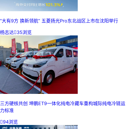
“大有9方 换新领航” 五菱扬光Pro东北战区上市在沈阳举行
杨志达

35浏览
三方硬核共创 坤鹏ET9一体化纯电冷藏车重构城际纯电冷链运
力标准

94浏览