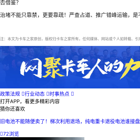
否借鉴？
治堵不能只靠禁，更要靠疏！严查占道、推广错峰运输，是
注：本文为卡车之家原创，版权归卡车之家所有，任何媒体、网站或个人如转载、引
政策法规

行业动态

时事热点

打开APP，看更多精彩内容
猜你还喜欢
旧电池不能随便卖了！梯次利用退场，纯电重卡退役电池谁接盘

72浏览