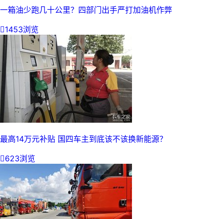
一箱油少跑几十公里？四部门出手严打加油机作弊

1453浏览
最高14万元补贴 国四车主到底该不该换新能源？

623浏览