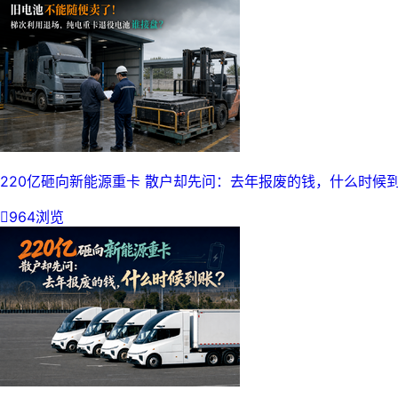
220亿砸向新能源重卡 散户却先问：去年报废的钱，什么时候

964浏览