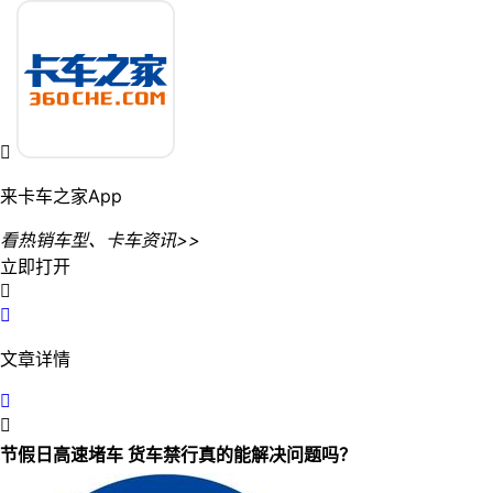

来卡车之家App
看热销车型、卡车资讯>>
立即打开


文章详情


节假日高速堵车 货车禁行真的能解决问题吗？