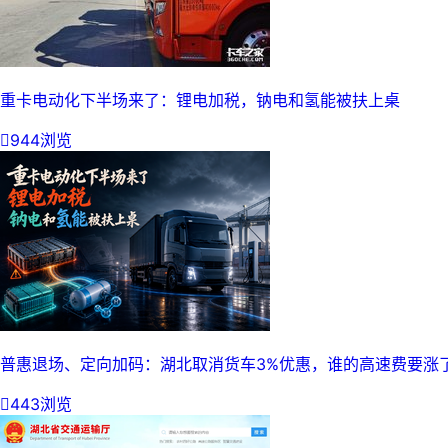
重卡电动化下半场来了：锂电加税，钠电和氢能被扶上桌

944浏览
普惠退场、定向加码：湖北取消货车3%优惠，谁的高速费要涨

443浏览