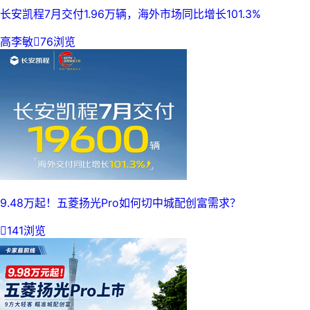
长安凯程7月交付1.96万辆，海外市场同比增长101.3%
高李敏

76浏览
9.48万起！五菱扬光Pro如何切中城配创富需求？

141浏览