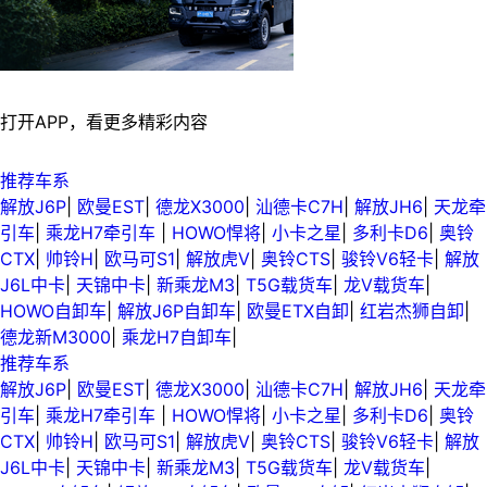
打开APP，看更多精彩内容
推荐车系
解放J6P
|
欧曼EST
|
德龙X3000
|
汕德卡C7H
|
解放JH6
|
天龙牵
引车
|
乘龙H7牵引车
|
HOWO悍将
|
小卡之星
|
多利卡D6
|
奥铃
CTX
|
帅铃H
|
欧马可S1
|
解放虎V
|
奥铃CTS
|
骏铃V6轻卡
|
解放
J6L中卡
|
天锦中卡
|
新乘龙M3
|
T5G载货车
|
龙V载货车
|
HOWO自卸车
|
解放J6P自卸车
|
欧曼ETX自卸
|
红岩杰狮自卸
|
德龙新M3000
|
乘龙H7自卸车
|
推荐车系
解放J6P
|
欧曼EST
|
德龙X3000
|
汕德卡C7H
|
解放JH6
|
天龙牵
引车
|
乘龙H7牵引车
|
HOWO悍将
|
小卡之星
|
多利卡D6
|
奥铃
CTX
|
帅铃H
|
欧马可S1
|
解放虎V
|
奥铃CTS
|
骏铃V6轻卡
|
解放
J6L中卡
|
天锦中卡
|
新乘龙M3
|
T5G载货车
|
龙V载货车
|