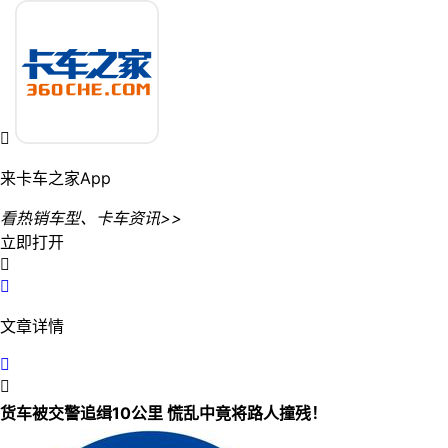

来卡车之家App
看热销车型、卡车资讯>>
立即打开


文章详情


货车被交警追缉10公里 慌乱中竟将路人撞残！