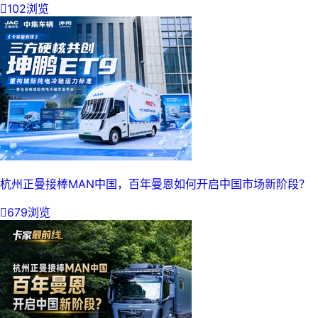

102浏览
杭州正曼接棒MAN中国，百年曼恩如何开启中国市场新阶段？

679浏览