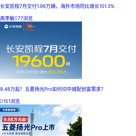
长安凯程7月交付1.96万辆，海外市场同比增长101.3%
高李敏

77浏览
9.48万起！五菱扬光Pro如何切中城配创富需求？

151浏览