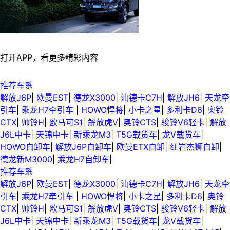
打开APP，看更多精彩内容
推荐车系
解放J6P
|
欧曼EST
|
德龙X3000
|
汕德卡C7H
|
解放JH6
|
天龙牵
引车
|
乘龙H7牵引车
|
HOWO悍将
|
小卡之星
|
多利卡D6
|
奥铃
CTX
|
帅铃H
|
欧马可S1
|
解放虎V
|
奥铃CTS
|
骏铃V6轻卡
|
解放
J6L中卡
|
天锦中卡
|
新乘龙M3
|
T5G载货车
|
龙V载货车
|
HOWO自卸车
|
解放J6P自卸车
|
欧曼ETX自卸
|
红岩杰狮自卸
|
德龙新M3000
|
乘龙H7自卸车
|
推荐车系
解放J6P
|
欧曼EST
|
德龙X3000
|
汕德卡C7H
|
解放JH6
|
天龙牵
引车
|
乘龙H7牵引车
|
HOWO悍将
|
小卡之星
|
多利卡D6
|
奥铃
CTX
|
帅铃H
|
欧马可S1
|
解放虎V
|
奥铃CTS
|
骏铃V6轻卡
|
解放
J6L中卡
|
天锦中卡
|
新乘龙M3
|
T5G载货车
|
龙V载货车
|