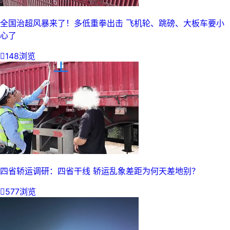
全国治超风暴来了！多低重拳出击 飞机轮、跳磅、大板车要小
心了

148浏览
四省轿运调研：四省干线 轿运乱象差距为何天差地别？

577浏览