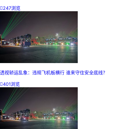

247浏览
透视轿运乱象：违规飞机板横行 谁来守住安全底线？

401浏览