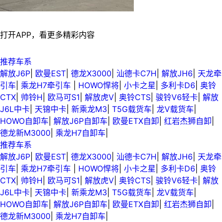
打开APP，看更多精彩内容
推荐车系
解放J6P
|
欧曼EST
|
德龙X3000
|
汕德卡C7H
|
解放JH6
|
天龙牵
引车
|
乘龙H7牵引车
|
HOWO悍将
|
小卡之星
|
多利卡D6
|
奥铃
CTX
|
帅铃H
|
欧马可S1
|
解放虎V
|
奥铃CTS
|
骏铃V6轻卡
|
解放
J6L中卡
|
天锦中卡
|
新乘龙M3
|
T5G载货车
|
龙V载货车
|
HOWO自卸车
|
解放J6P自卸车
|
欧曼ETX自卸
|
红岩杰狮自卸
|
德龙新M3000
|
乘龙H7自卸车
|
推荐车系
解放J6P
|
欧曼EST
|
德龙X3000
|
汕德卡C7H
|
解放JH6
|
天龙牵
引车
|
乘龙H7牵引车
|
HOWO悍将
|
小卡之星
|
多利卡D6
|
奥铃
CTX
|
帅铃H
|
欧马可S1
|
解放虎V
|
奥铃CTS
|
骏铃V6轻卡
|
解放
J6L中卡
|
天锦中卡
|
新乘龙M3
|
T5G载货车
|
龙V载货车
|
HOWO自卸车
|
解放J6P自卸车
|
欧曼ETX自卸
|
红岩杰狮自卸
|
德龙新M3000
|
乘龙H7自卸车
|