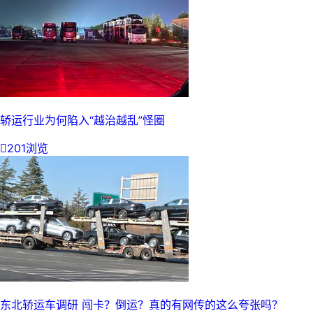
轿运行业为何陷入“越治越乱”怪圈

201浏览
东北轿运车调研 闯卡？倒运？真的有网传的这么夸张吗？