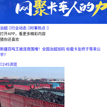
治超

行业动态

时事热点

打开APP，看更多精彩内容
猜你还喜欢
新疆百吨王被连夜围堵！全国治超加码 标载卡友终于等来公
平？

245浏览