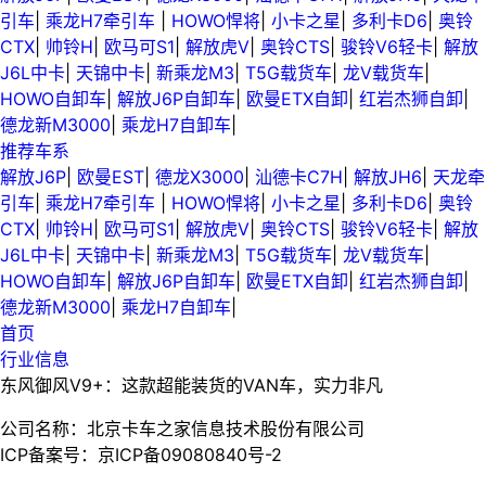
引车
|
乘龙H7牵引车
|
HOWO悍将
|
小卡之星
|
多利卡D6
|
奥铃
CTX
|
帅铃H
|
欧马可S1
|
解放虎V
|
奥铃CTS
|
骏铃V6轻卡
|
解放
J6L中卡
|
天锦中卡
|
新乘龙M3
|
T5G载货车
|
龙V载货车
|
HOWO自卸车
|
解放J6P自卸车
|
欧曼ETX自卸
|
红岩杰狮自卸
|
德龙新M3000
|
乘龙H7自卸车
|
推荐车系
解放J6P
|
欧曼EST
|
德龙X3000
|
汕德卡C7H
|
解放JH6
|
天龙牵
引车
|
乘龙H7牵引车
|
HOWO悍将
|
小卡之星
|
多利卡D6
|
奥铃
CTX
|
帅铃H
|
欧马可S1
|
解放虎V
|
奥铃CTS
|
骏铃V6轻卡
|
解放
J6L中卡
|
天锦中卡
|
新乘龙M3
|
T5G载货车
|
龙V载货车
|
HOWO自卸车
|
解放J6P自卸车
|
欧曼ETX自卸
|
红岩杰狮自卸
|
德龙新M3000
|
乘龙H7自卸车
|
首页
行业信息
东风御风V9+：这款超能装货的VAN车，实力非凡
公司名称：北京卡车之家信息技术股份有限公司
ICP备案号：京ICP备09080840号-2