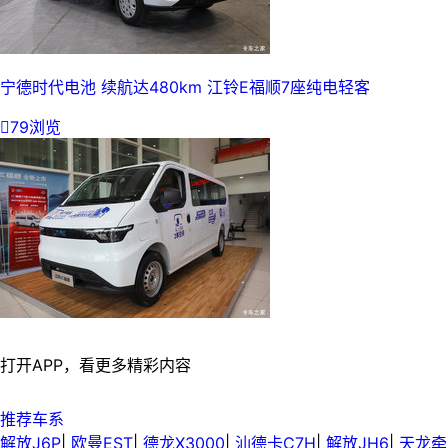
宁德时代电池 续航达480km 江铃E福顺7座纯电轻客

79浏览
打开APP，看更多精彩内容
推荐车系
解放J6P
|
欧曼EST
|
德龙X3000
|
汕德卡C7H
|
解放JH6
|
天龙牵