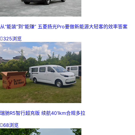
从“能装”到“能赚” 五菱扬光Pro要做新能源大轻客的效率答案

325浏览
瑞驰R5智行超充版 续航401km合规多拉

68浏览