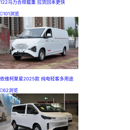
122马力合规载重 拉货回本更快

101浏览
依维柯聚星2025款 纯电轻客多用途

62浏览