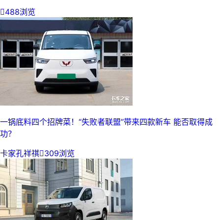

488浏览
一锅底料四个招牌菜！“失败者联盟”带来四款新车 能否取得成
功？
卡家孔祥祺

309浏览