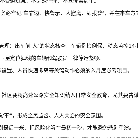
—不变道过急、不超速行驶、不驾驶带病车。
，务必牢记“车靠边、快警示、人撤离、即报警”，并在来车方
环管理：出车前“人”的状态核查、车辆例检例保、动态监控2
、卫星定位掉线的车辆和驾驶员一律停运整顿。
志设置、人员快速撤离等关键动作必须纳入月度必考项目。
、社区要将高速公路安全知识纳入日常安全教育，尤其要告
‘不’”，形成全民监督、人人共治的安全氛围。
到最后一米、把风险化解在最初一秒，才能避免悲剧重演。