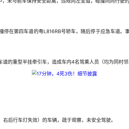
中，未与前车保持安全距离，违规向左变道，碰撞同向行驶的粤L
停在第四车道的粤L816RB号轿车，随后停于应急车道。
急车道的重型半挂牵引车，造成车内4名驾乘人员（均为同村邻
、右后行车灯失效）的车辆，疏于观察，未安全驾驶。