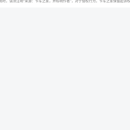
用时，请须注明“来源：卡车之家，并标明作者”，对于侵权行为，卡车之家保留起诉