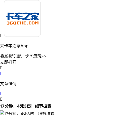

来卡车之家App
看热销车型、卡车资讯>>
立即打开


文章详情


17分钟，4死3伤！细节披露