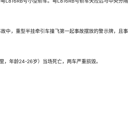
816RB号小型轿车。粤L816RB号轿车失控后与中央分隔
事故中，重型半挂牵引车撞飞第一起事故摆放的警示牌，且事
里，年龄24-26岁）当场死亡，两车严重损毁。