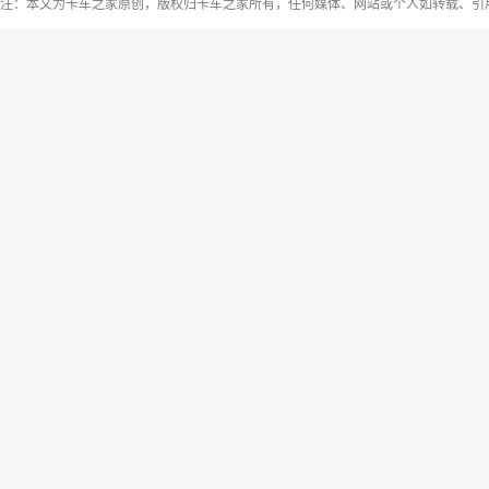
注：本文为卡车之家原创，版权归卡车之家所有，任何媒体、网站或个人如转载、引