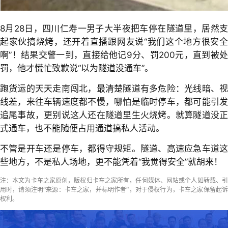
8月28日，四川仁寿一男子大半夜把车停在隧道里，居然支
起家伙搞烧烤，还开着直播跟网友说“我们这个地方很安全
啊”！结果交警一到，直接给他记9分、罚200元，直到被处
罚，他才慌忙致歉说“以为隧道没通车”。
跑货运的天天走南闯北，最清楚隧道有多危险：光线暗、视
线差，来往车辆速度都不慢，哪怕是临时停车，都可能引发
追尾事故，更别说这人还在隧道里生火烧烤。就算隧道没正
式通车，也不能随便占用通道搞私人活动。
不管是开车还是停车，都得守规矩。隧道、高速应急车道这
些地方，不是私人场地，更不能凭着“我觉得安全”就胡来！
注：本文为卡车之家原创，版权归卡车之家所有，任何媒体、网站或个人如转载、引
用时，请须注明“来源：卡车之家，并标明作者”，对于侵权行为，卡车之家保留起诉
权利。