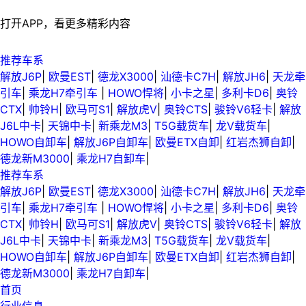
打开APP，看更多精彩内容
推荐车系
解放J6P
|
欧曼EST
|
德龙X3000
|
汕德卡C7H
|
解放JH6
|
天龙牵
引车
|
乘龙H7牵引车
|
HOWO悍将
|
小卡之星
|
多利卡D6
|
奥铃
CTX
|
帅铃H
|
欧马可S1
|
解放虎V
|
奥铃CTS
|
骏铃V6轻卡
|
解放
J6L中卡
|
天锦中卡
|
新乘龙M3
|
T5G载货车
|
龙V载货车
|
HOWO自卸车
|
解放J6P自卸车
|
欧曼ETX自卸
|
红岩杰狮自卸
|
德龙新M3000
|
乘龙H7自卸车
|
推荐车系
解放J6P
|
欧曼EST
|
德龙X3000
|
汕德卡C7H
|
解放JH6
|
天龙牵
引车
|
乘龙H7牵引车
|
HOWO悍将
|
小卡之星
|
多利卡D6
|
奥铃
CTX
|
帅铃H
|
欧马可S1
|
解放虎V
|
奥铃CTS
|
骏铃V6轻卡
|
解放
J6L中卡
|
天锦中卡
|
新乘龙M3
|
T5G载货车
|
龙V载货车
|
HOWO自卸车
|
解放J6P自卸车
|
欧曼ETX自卸
|
红岩杰狮自卸
|
德龙新M3000
|
乘龙H7自卸车
|
首页