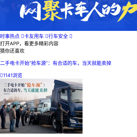
时事热点

卡友用车

行车安全

打开APP，看更多精彩内容
猜你还喜欢
二手电卡开始“抢车源”：有合适的车，当天就能卖掉

1141浏览