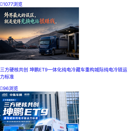

1077浏览
三方硬核共创 坤鹏ET9一体化纯电冷藏车重构城际纯电冷链运
力标准

96浏览