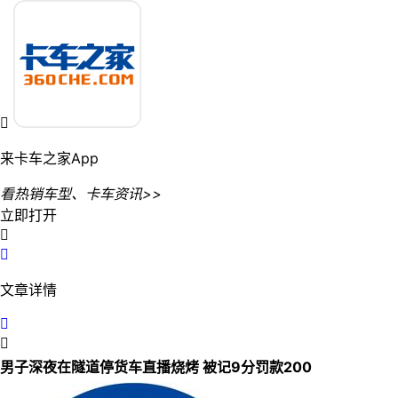

来卡车之家App
看热销车型、卡车资讯>>
立即打开


文章详情


男子深夜在隧道停货车直播烧烤 被记9分罚款200