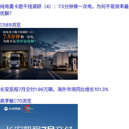
纯电重卡跑干线调研（4）：7.5分钟换一次电，为何不是效率最
优解？

589浏览
长安凯程7月交付1.96万辆，海外市场同比增长101.3%
高李敏

70浏览