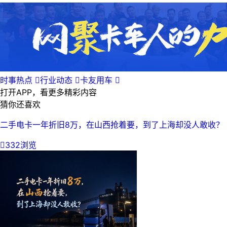
时事热点

行业动态

卡友用车

打开APP，看更多精彩内容
猜你还喜欢
二手电卡一年折旧8万，在山西抢着要，到了上海却没人敢收？

332浏览