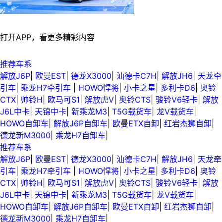
打开APP，看更多精彩内容
推荐车系
解放J6P
|
欧曼EST
|
德龙X3000
|
汕德卡C7H
|
解放JH6
|
天龙牵
引车
|
乘龙H7牵引车
|
HOWO悍将
|
小卡之星
|
多利卡D6
|
奥铃
CTX
|
帅铃H
|
欧马可S1
|
解放虎V
|
奥铃CTS
|
骏铃V6轻卡
|
解放
J6L中卡
|
天锦中卡
|
新乘龙M3
|
T5G载货车
|
龙V载货车
|
HOWO自卸车
|
解放J6P自卸车
|
欧曼ETX自卸
|
红岩杰狮自卸
|
德龙新M3000
|
乘龙H7自卸车
|
推荐车系
解放J6P
|
欧曼EST
|
德龙X3000
|
汕德卡C7H
|
解放JH6
|
天龙牵
引车
|
乘龙H7牵引车
|
HOWO悍将
|
小卡之星
|
多利卡D6
|
奥铃
CTX
|
帅铃H
|
欧马可S1
|
解放虎V
|
奥铃CTS
|
骏铃V6轻卡
|
解放
J6L中卡
|
天锦中卡
|
新乘龙M3
|
T5G载货车
|
龙V载货车
|
HOWO自卸车
|
解放J6P自卸车
|
欧曼ETX自卸
|
红岩杰狮自卸
|
德龙新M3000
|
乘龙H7自卸车
|