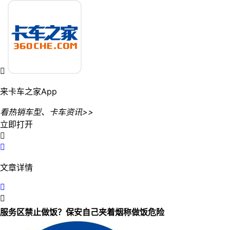

来卡车之家App
看热销车型、卡车资讯>>
立即打开


文章详情


服务区禁止做饭？保安自己夹着烟称做饭危险