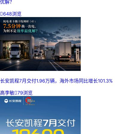
优解？

648浏览
长安凯程7月交付1.96万辆，海外市场同比增长101.3%
高李敏

79浏览