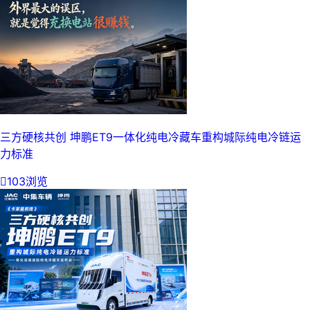
三方硬核共创 坤鹏ET9一体化纯电冷藏车重构城际纯电冷链运
力标准

103浏览