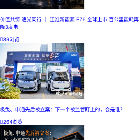
价值共铸 追光同行 ｜ 江淮新能源 EZ6 全球上市 百公里能耗再
降3度电

89浏览
极兔、申通先后被立案：下一个被监管盯上的，会是谁？

264浏览