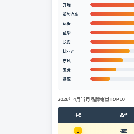
开瑞
菱势汽车
远程
蓝擎
长安
比亚迪
东风
五菱
鑫源
2026年4月当月品牌销量TOP10
排名
品牌
福田
1