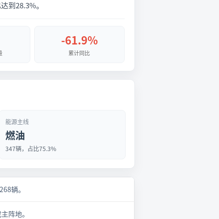
到28.3%。
-61.9%
量
累计同比
能源主线
燃油
347辆，占比75.3%
月268辆。
成主阵地。