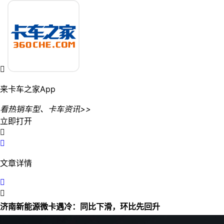

来卡车之家App
看热销车型、卡车资讯>>
立即打开


文章详情


济南新能源微卡遇冷：同比下滑，环比先回升