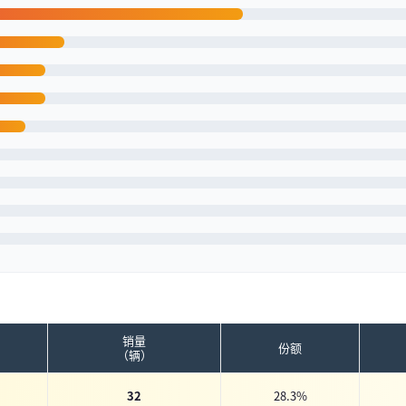
销量
份额
（辆）
32
28.3%