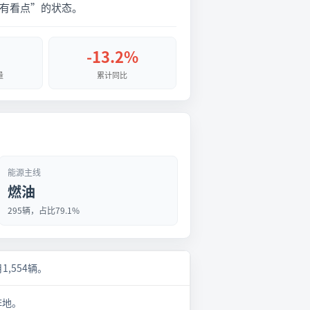
仍有看点”的状态。
-13.2%
量
累计同比
能源主线
燃油
295辆，占比79.1%
月1,554辆。
阵地。