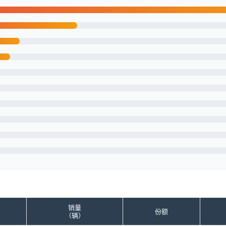
销量
份额
（辆）