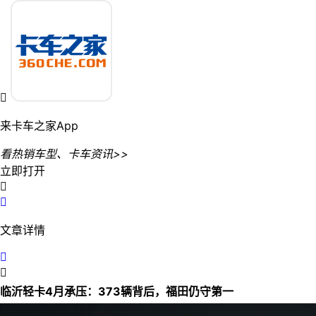

来卡车之家App
看热销车型、卡车资讯>>
立即打开


文章详情


临沂轻卡4月承压：373辆背后，福田仍守第一