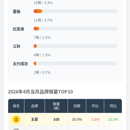
16辆 / 5.3%
雷驰
11辆 / 3.7%
比亚迪
7辆 / 2.3%
江铃
4辆 / 1.3%
太行成功
2辆 / 0.7%
2026年4月当月品牌销量TOP10
销量
排名
品牌
份额
环比
同比
（辆）
1
五菱
105
35.0%
-2.8%
23.5%