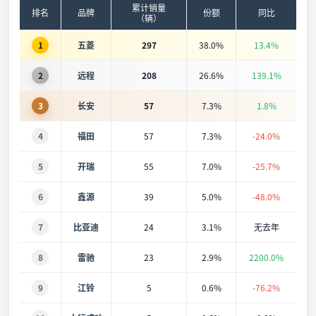
累计销量
排名
品牌
份额
同比
（辆）
1
五菱
297
38.0%
13.4%
2
远程
208
26.6%
139.1%
3
长安
57
7.3%
1.8%
4
福田
57
7.3%
-24.0%
5
开瑞
55
7.0%
-25.7%
6
鑫源
39
5.0%
-48.0%
7
比亚迪
24
3.1%
无去年
8
雷驰
23
2.9%
2200.0%
9
江铃
5
0.6%
-76.2%