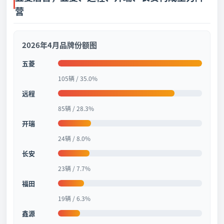
营
2026年4月品牌份额图
五菱
105辆 / 35.0%
远程
85辆 / 28.3%
开瑞
24辆 / 8.0%
长安
23辆 / 7.7%
福田
19辆 / 6.3%
鑫源