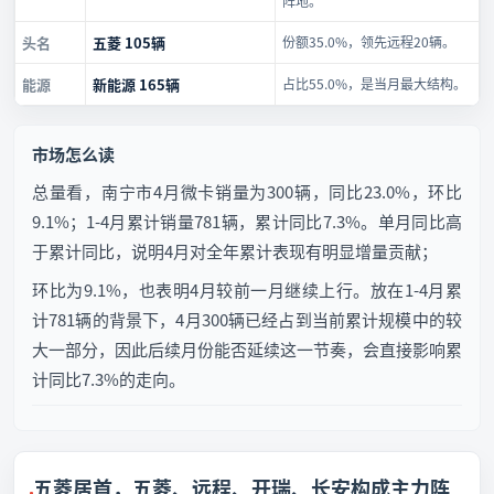
阵地。
头名
五菱 105辆
份额35.0%，领先远程20辆。
能源
新能源 165辆
占比55.0%，是当月最大结构。
市场怎么读
总量看，南宁市4月微卡销量为300辆，同比23.0%，环比
9.1%；1-4月累计销量781辆，累计同比7.3%。单月同比高
于累计同比，说明4月对全年累计表现有明显增量贡献；
环比为9.1%，也表明4月较前一月继续上行。放在1-4月累
计781辆的背景下，4月300辆已经占到当前累计规模中的较
大一部分，因此后续月份能否延续这一节奏，会直接影响累
计同比7.3%的走向。
五菱居首，五菱、远程、开瑞、长安构成主力阵