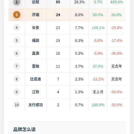
2
远程
85
28.3%
3.7%
400.0%
3
开瑞
24
8.0%
50.0%
20.0%
4
长安
23
7.7%
109.1%
-25.8%
5
福田
19
6.3%
-5.0%
-17.4%
6
鑫源
16
5.3%
-5.9%
-36.0%
7
雷驰
11
3.7%
37.5%
无去年
8
比亚迪
7
2.3%
-22.2%
无去年
9
江铃
4
1.3%
无上月
-50.0%
10
太行成功
2
0.7%
100.0%
-50.0%
品牌怎么读