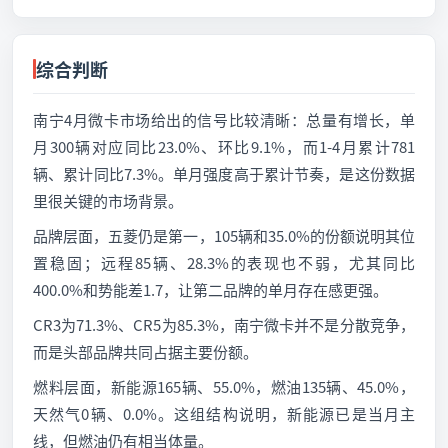
综合判断
南宁4月微卡市场给出的信号比较清晰：总量有增长，单
月300辆对应同比23.0%、环比9.1%，而1-4月累计781
辆、累计同比7.3%。单月强度高于累计节奏，是这份数据
里很关键的市场背景。
品牌层面，五菱仍是第一，105辆和35.0%的份额说明其位
置稳固；远程85辆、28.3%的表现也不弱，尤其同比
400.0%和势能差1.7，让第二品牌的单月存在感更强。
CR3为71.3%、CR5为85.3%，南宁微卡并不是分散竞争，
而是头部品牌共同占据主要份额。
燃料层面，新能源165辆、55.0%，燃油135辆、45.0%，
天然气0辆、0.0%。这组结构说明，新能源已是当月主
线，但燃油仍有相当体量。