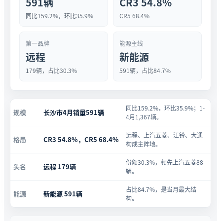
591辆
CR3 54.8%
同比159.2%，环比35.9%
CR5 68.4%
第一品牌
能源主线
远程
新能源
179辆，占比30.3%
591辆，占比84.7%
同比159.2%，环比35.9%；1-
规模
长沙市4月销量591辆
4月1,367辆。
远程、上汽五菱、江铃、大通
格局
CR3 54.8%，CR5 68.4%
构成主阵地。
份额30.3%，领先上汽五菱88
头名
远程 179辆
辆。
占比84.7%，是当月最大结
能源
新能源 591辆
构。