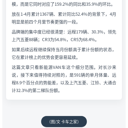
模，而是它同时对应了159.2%的同比和35.9%的环比。
放在1-4月累计1367辆、累计同比52.4%的背景下，4月
明显是前四个月里节奏更强的一段。
品牌端的集中度已经很清楚：远程179辆、30.3%，领先
上汽五菱88辆；CR3为54.8%，CR5为68.4%。
如果后续远程继续保持当月份额高于累计份额的状态，
它在累计榜上的优势会更容易延续。
这篇文章只看新能源VAN车这个细分范围。对长沙来
说，接下来值得持续对照的，是591辆的单月体量、远
程8.9个百分点的势能差，以及上汽五菱、江铃、大通合
计32.3%的第二梯队份额。
（图/文 卡车之家）