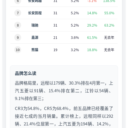
6
长安跨越
31
5.2%
-3.1%
138.5%
7
长安凯程
31
5.2%
14.8%
55.0%
8
瑞驰
31
5.2%
29.2%
63.2%
9
鑫源
21
3.6%
61.5%
无去年
10
熊猫
19
3.2%
18.8%
无去年
品牌怎么读
品牌格局里，远程以179辆、30.3%排在4月第一，上
汽五菱以91辆、15.4%排在第二，江铃以54辆、
9.1%排在第三；
CR3为54.8%，CR5为68.4%，前五品牌已经覆盖了
接近七成的当月销量。累计榜上，远程同样以292
辆、21.4%位居第一，上汽五菱为194辆、14.2%，