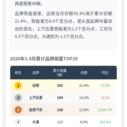
两者相差98辆。
品牌势能差里，远程当月份额30.3%高于累计份额
21.4%，势能差为8.9个百分点，是头部品牌中最突
出的变化；上汽五菱势能差为1.2个百分点，江铃为
0.3个百分点，大通则为-1.2个百分点。
2026年1-4月累计品牌销量TOP10
累计销量
排名
品牌
份额
同比
（辆）
1
远程
292
21.4%
71.8%
2
上汽五菱
194
14.2%
-8.1%
3
金琥汽车
158
11.6%
5166.7%
4
大通
123
9.0%
192.9%