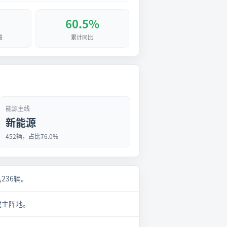
60.5%
量
累计同比
能源主线
新能源
452辆，占比76.0%
,236辆。
成主阵地。