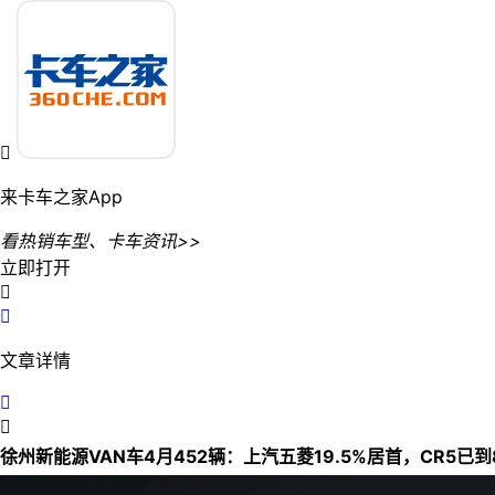

来卡车之家App
看热销车型、卡车资讯>>
立即打开


文章详情


徐州新能源VAN车4月452辆：上汽五菱19.5%居首，CR5已到8