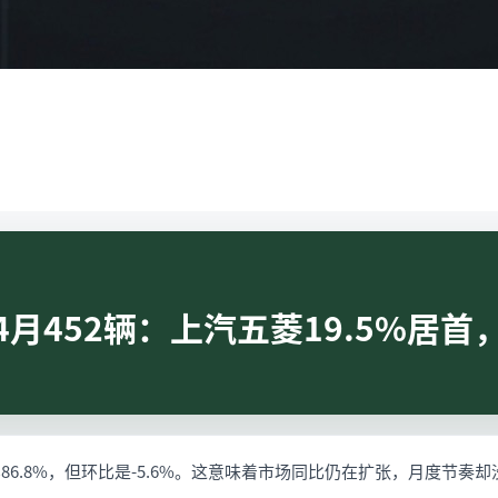
月452辆：上汽五菱19.5%居首，
比86.8%，但环比是-5.6%。这意味着市场同比仍在扩张，月度节奏