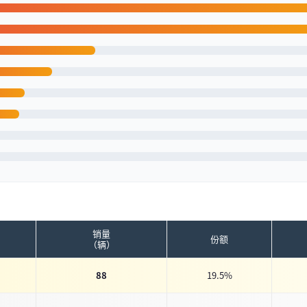
销量
份额
（辆）
88
19.5%