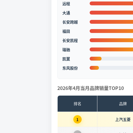
远程
大通
长安跨越
福田
长安凯程
瑞驰
凯翼
东风股份
2026年4月当月品牌销量TOP10
排名
品牌
上汽五菱
1