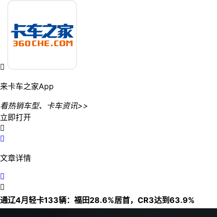

来卡车之家App
看热销车型、卡车资讯>>
立即打开


文章详情


通辽4月轻卡133辆：福田28.6%居首，CR3达到63.9%