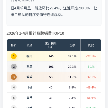
但4月单月里，解放环比29.4%、江淮环比200.0%，让
第二梯队的排序更值得连续观察。
2026年1-4月累计品牌销量TOP10
累计销量
排名
品牌
份额
同比
（辆）
1
福田
145
32.1%
-27.1%
2
东风
101
22.3%
3.1%
3
解放
53
11.7%
-32.1%
4
飞碟
40
8.8%
-49.4%
5
重汽
33
7.3%
-56.6%
6
江淮
29
6.4%
222.2%