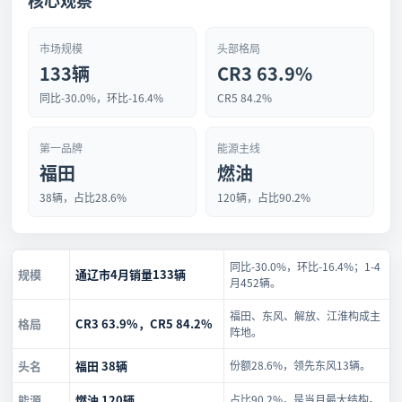
核心观察
市场规模
头部格局
133辆
CR3 63.9%
同比-30.0%，环比-16.4%
CR5 84.2%
第一品牌
能源主线
福田
燃油
38辆，占比28.6%
120辆，占比90.2%
同比-30.0%，环比-16.4%；1-4
规模
通辽市4月销量133辆
月452辆。
福田、东风、解放、江淮构成主
格局
CR3 63.9%，CR5 84.2%
阵地。
头名
福田 38辆
份额28.6%，领先东风13辆。
能源
燃油 120辆
占比90.2%，是当月最大结构。