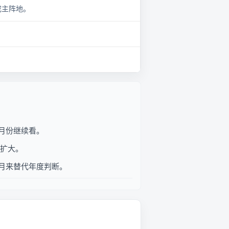
成主阵地。
续月份继续看。
在扩大。
4月来替代年度判断。