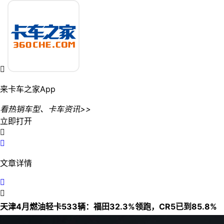

来卡车之家App
看热销车型、卡车资讯>>
立即打开


文章详情


天津4月燃油轻卡533辆：福田32.3%领跑，CR5已到85.8%