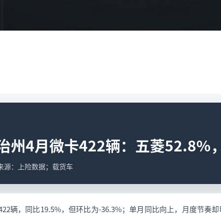
州4月微卡422辆：五菱52.8%，
据来源：上险数据；载货车
22辆，同比19.5%，但环比为-36.3%；单月同比向上，月度节