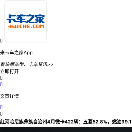

来卡车之家App
看热销车型、卡车资讯>>
立即打开


文章详情


红河哈尼族彝族自治州4月微卡422辆：五菱52.8%，燃油99.1