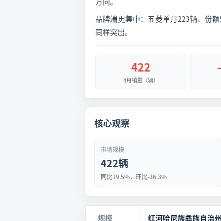
方向。
品牌端更集中：五菱单月223辆、份额52
同样突出。
422
4月销量（辆）
核心观察
市场规模
422辆
同比19.5%，环比-36.3%
规模
红河哈尼族彝族自治州