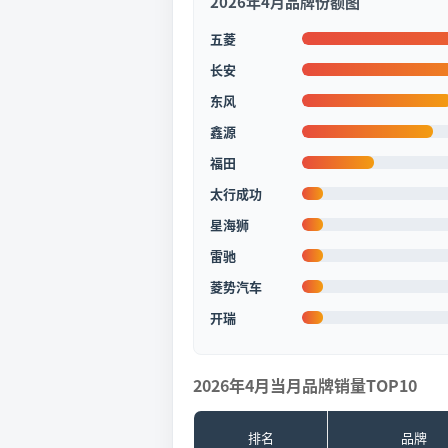
2026年4月品牌份额图
五菱
长安
东风
鑫源
福田
太行成功
星海狮
雷驰
菱势汽车
开瑞
2026年4月当月品牌销量TOP10
排名
品牌