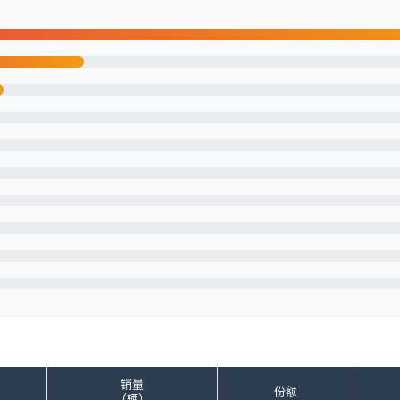
销量
份额
（辆）