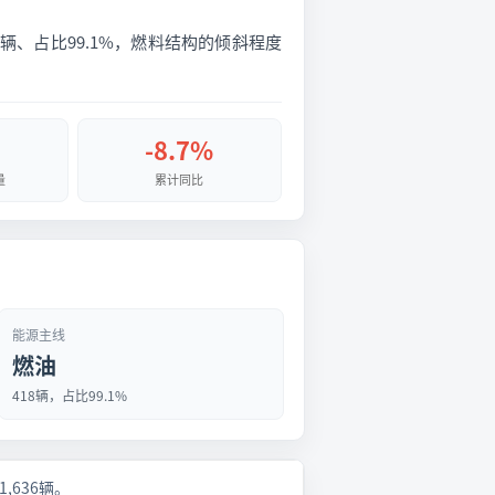
18辆、占比99.1%，燃料结构的倾斜程度
-8.7%
量
累计同比
能源主线
燃油
418辆，占比99.1%
1,636辆。