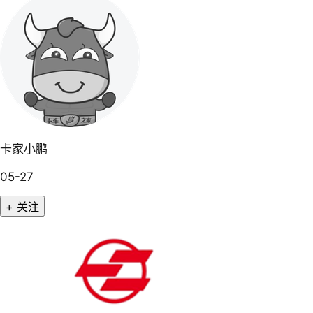
卡家小鹏
05-27
+ 关注