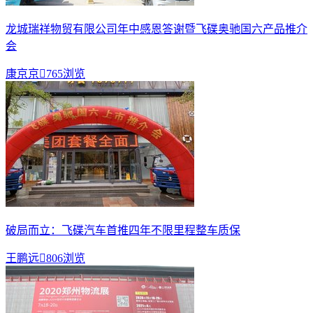
龙城瑞祥物贸有限公司年中感恩答谢暨飞碟奥驰国六产品推介
会
康京京

765浏览
破局而立：飞碟汽车首推四年不限里程整车质保
王鹏远

806浏览