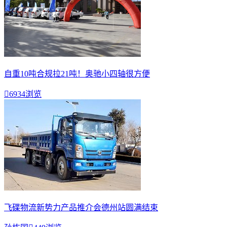
自重10吨合规拉21吨！奥驰小四轴很方便

6934浏览
飞碟物流新势力产品推介会德州站圆满结束