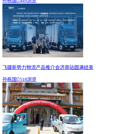
孙栋国

449浏览
飞碟新势力物流产品推介会济南站圆满结束
孙栋国

518浏览