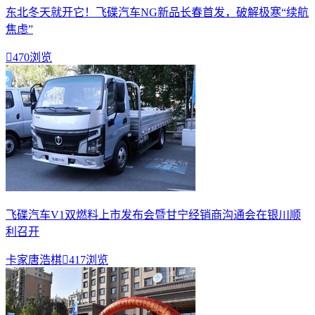
东北冬天就开它！飞碟汽车NG新品长春首发，破解极寒“续航
焦虑”

470浏览
飞碟汽车V1双燃料上市发布会暨甘宁经销商沟通会在银川顺
利召开
卡家唐浩棋

417浏览