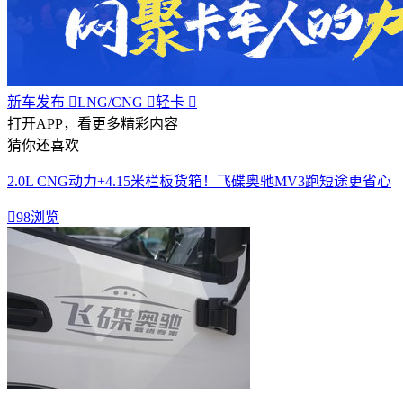
新车发布

LNG/CNG

轻卡

打开APP，看更多精彩内容
猜你还喜欢
2.0L CNG动力+4.15米栏板货箱！飞碟奥驰MV3跑短途更省心

98浏览