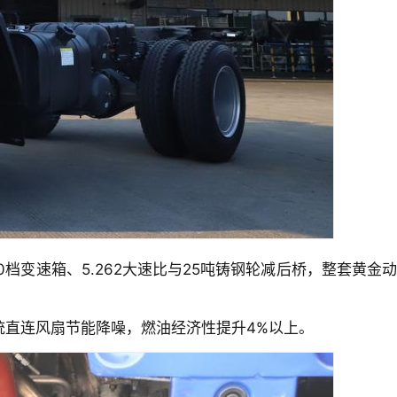
0档变速箱、5.262大速比与25吨铸钢轮减后桥，整套黄金动
统直连风扇节能降噪，燃油经济性提升4%以上。