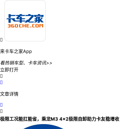

来卡车之家App
看热销车型、卡车资讯>>
立即打开


文章详情


极限工况能扛能省，乘龙M3 4×2极限自卸助力卡友稳增收