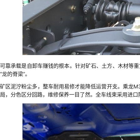
可靠承载是自卸车赚钱的根本。针对矿石、土方、木材等重货
“龙的脊梁”。
矿区泥泞粉尘多，整车耐用易修才能降低运营开支。乘龙M3
局，分色区分回路，维修保养一目了然。全车线束采用进口