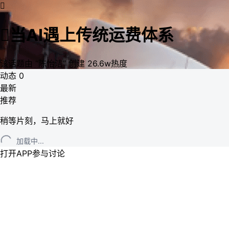


当AI遇上传统运费体系
该话题由
“陈怡洁”
创建
26.6w热度
动态
0
最新
推荐
稍等片刻，马上就好
加载中...
打开APP参与讨论