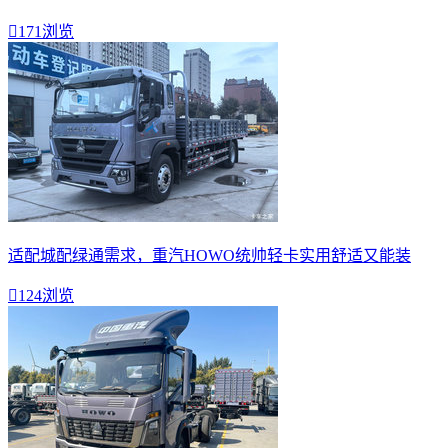

171浏览
适配城配绿通需求，重汽HOWO统帅轻卡实用舒适又能装

124浏览