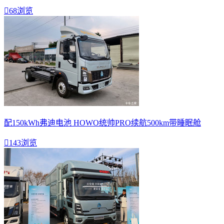

68浏览
配150kWh弗迪电池 HOWO统帅PRO续航500km带睡眠舱

143浏览