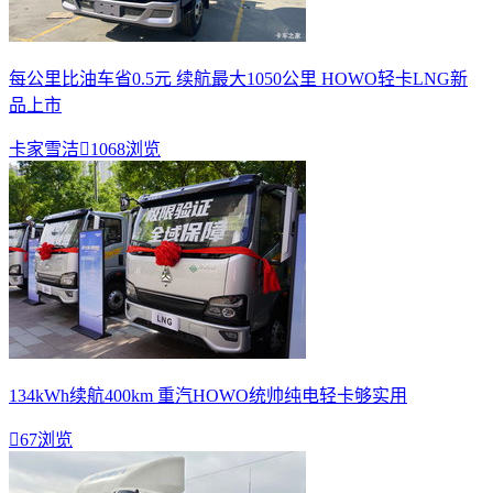
每公里比油车省0.5元 续航最大1050公里 HOWO轻卡LNG新
品上市
卡家雪洁

1068浏览
134kWh续航400km 重汽HOWO统帅纯电轻卡够实用

67浏览