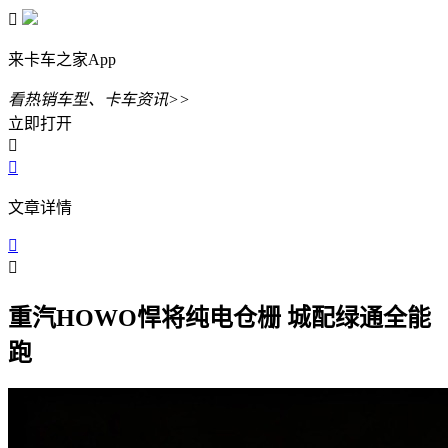

来卡车之家App
看热销车型、卡车资讯>>
立即打开


文章详情


重汽HOWO悍将纯电仓栅 城配绿通全能
跑