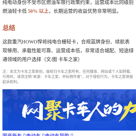
纯电动身份不受市区燃油车限行政策约束，运营成本比同级别
燃油轻卡低
50% 以上
，长期运营的收益优势非常明显。
总结
这款重汽HOWO悍将纯电仓栅轻卡，合规蓝牌身份、续航表
现够用、承载性能可靠、运营成本低，非常适合城配、短途绿
通领域的用户选择（文/图 卡车之家）
注：本文为卡车之家原创，版权归卡车之家所有，任何媒体、网站或个人如转载、
引用时，请须注明“来源：卡车之家，并标明作者”，对于侵权行为，卡车之家保留
起诉权利。
国产新车

电动车

电动车导购
