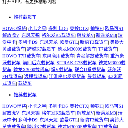
打开APP，看更多精彩内容
推荐载货车
HOWO悍将
|
小卡之星
|
多利卡D6
|
奥铃CTX
|
帅铃H
|
欧马可S1
|
解放虎V
|
东风天锦
|
格尔发K5载货车
|
解放龙V
|
新乘龙M3
|
瑞
沃中卡
|
多利卡D9
|
东风天龙
|
欧曼GTL
|
新豹T3载货车
|
奥铃大
黄蜂载货车
|
跨越K7载货车
|
德龙M3000S载货车
|
T7载货车
|
HOWO T7H载货车
|
东风商用载货车
|
青岛解放载货车
|
重汽豪
沃载货车
|
前四后六载货车
|
SITRAK G7S载货车
|
德龙M3000载
货车
|
德龙X3000载货车
|
悍V载货车
|
联合U系载货车
|
沃尔沃
FH载货车
|
远程载货车
|
江淮格尔发载货车
|
曼载货车
|
4.2米厢
式货车
|
载货车
推荐载货车
HOWO悍将
|
小卡之星
|
多利卡D6
|
奥铃CTX
|
帅铃H
|
欧马可S1
|
解放虎V
|
东风天锦
|
格尔发K5载货车
|
解放龙V
|
新乘龙M3
|
瑞
沃中卡
|
多利卡D9
|
东风天龙
|
欧曼GTL
|
新豹T3载货车
|
奥铃大
黄蜂载货车
|
跨越K7载货车
|
德龙M3000S载货车
|
T7载货车
|