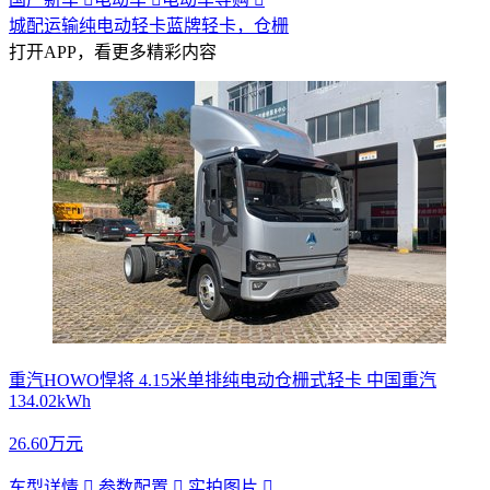
城配运输
纯电动轻卡
蓝牌轻卡，仓栅
打开APP，看更多精彩内容
重汽HOWO悍将 4.15米单排纯电动仓栅式轻卡 中国重汽
134.02kWh
26.60万元
车型详情

参数配置

实拍图片
