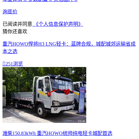
询底价
已阅读并同意
《个人信息保护声明》
猜你还喜欢
重汽HOWO悍将H3 LNG轻卡：蓝牌合规，城配城郊运输省成
本之选

251浏览
潍柴150.83kWh 重汽HOWO统帅纯电轻卡城配首选