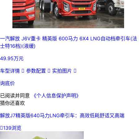
一汽解放 J6V重卡 精英版 600马力 6X4 LNG自动档牵引车(法
士特16档)(液缓)
49.95万元
车型详情

参数配置

实拍图片

询底价
已阅读并同意
《个人信息保护声明》
猜你还喜欢
解放J7精英版640马力LNG牵引车：高效低耗舒适又高端

139浏览