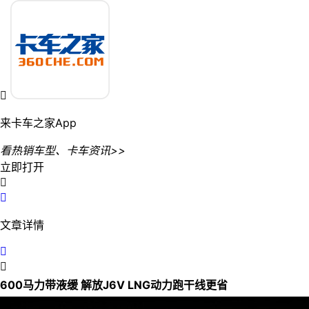

来卡车之家App
看热销车型、卡车资讯>>
立即打开


文章详情


600马力带液缓 解放J6V LNG动力跑干线更省