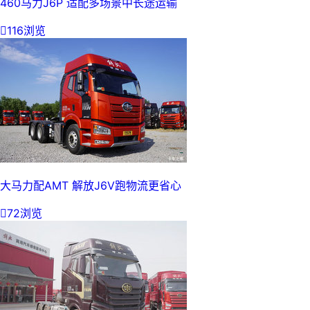
460马力J6P 适配多场景中长途运输

116浏览
大马力配AMT 解放J6V跑物流更省心

72浏览