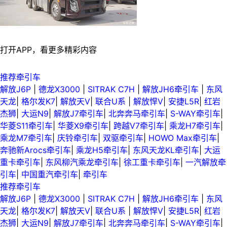
打开APP，看更多精彩内容
推荐牵引车
解放J6P
|
德龙X3000
|
SITRAK C7H
|
解放JH6牵引车
|
东风
天龙
|
格尔发K7
|
解放天V
|
联合U系
|
解放悍V
|
安捷L5R
|
红岩
杰狮
|
大运N9
|
解放J7牵引车
|
北奔奔马牵引车
|
S-WAY牵引车
|
华菱S11牵引车
|
华菱X9牵引车
|
跨越V7牵引车
|
乘龙H7牵引车
|
乘龙M7牵引车
|
庆铃牵引车
|
双驱牵引车
|
HOWO Max牵引车
|
奔驰新Arocs牵引车
|
乘龙H5牵引车
|
东风天龙KL牵引车
|
大运
重卡牵引车
|
东风柳汽乘龙牵引车
|
徐工重卡牵引车
|
一汽解放牵
引车
|
中国重汽牵引车
|
牵引车
推荐牵引车
解放J6P
|
德龙X3000
|
SITRAK C7H
|
解放JH6牵引车
|
东风
天龙
|
格尔发K7
|
解放天V
|
联合U系
|
解放悍V
|
安捷L5R
|
红岩
杰狮
|
大运N9
|
解放J7牵引车
|
北奔奔马牵引车
|
S-WAY牵引车
|