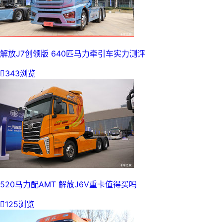
解放J7创领版 640匹马力牵引车实力测评

343浏览
520马力配AMT 解放J6V重卡值得买吗

125浏览