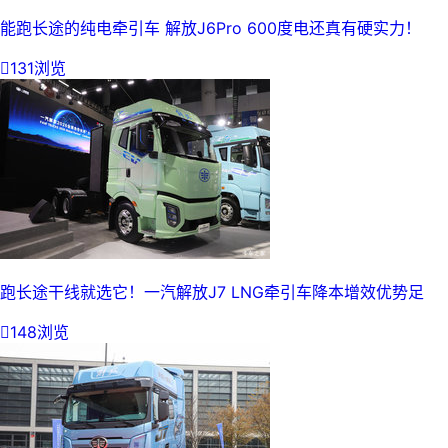
能跑长途的纯电牵引车 解放J6Pro 600度电还真有硬实力！

131浏览
跑长途干线就选它！一汽解放J7 LNG牵引车降本增效优势足

148浏览