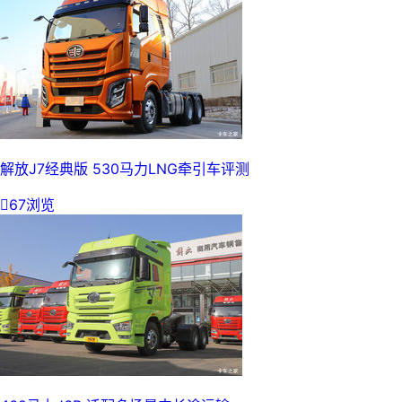
解放J7经典版 530马力LNG牵引车评测

67浏览