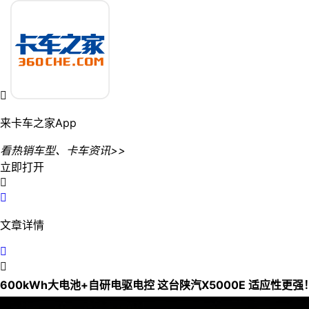

来卡车之家App
看热销车型、卡车资讯>>
立即打开


文章详情


600kWh大电池+自研电驱电控 这台陕汽X5000E 适应性更强