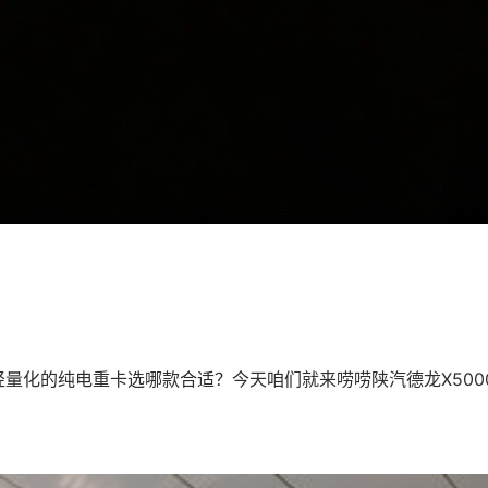
量化的纯电重卡选哪款合适？今天咱们就来唠唠陕汽德龙X500