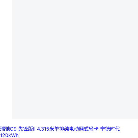
瑞驰C9 先锋版Ⅱ 4.315米单排纯电动厢式轻卡 宁德时代
120kWh