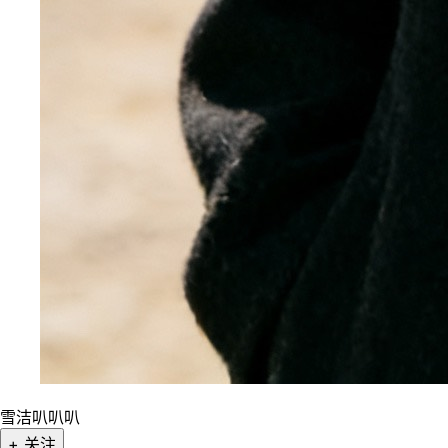
雪洁叭叭叭
+ 关注