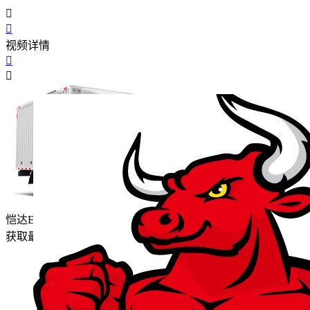


视频详情


恺达EX6(原帅铃i3)
获取最新报价