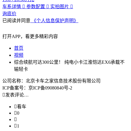
车系详情

参数配置

实拍图片

询底价
已阅读并同意
《个人信息保护声明》
打开APP，看更多精彩内容
首页
视频
综合续航可达300公里！ 纯电小卡江淮恺达EX6承载不
输轻卡
公司名称：北京卡车之家信息技术股份有限公司
ICP备案号：京ICP备09080840号-2

发表评论…

看车

0


1