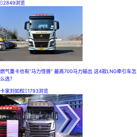

2849浏览
燃气重卡也有“马力怪兽” 最高700马力输出 这4款LNG牵引车怎
么选？
卡家刘如权

1793浏览