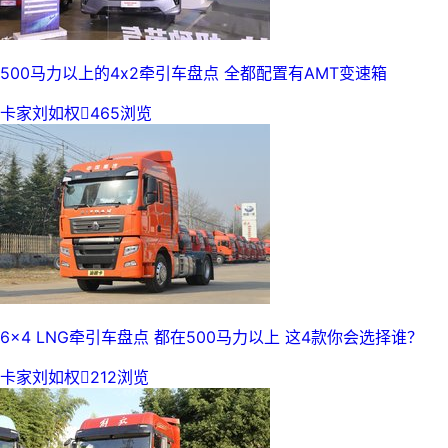
500马力以上的4x2牵引车盘点 全都配置有AMT变速箱
卡家刘如权

465浏览
6x4 LNG牵引车盘点 都在500马力以上 这4款你会选择谁？
卡家刘如权

212浏览