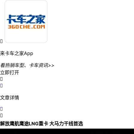

来卡车之家App
看热销车型、卡车资讯>>
立即打开


文章详情


解放鹰航鹰途LNG重卡 大马力干线首选