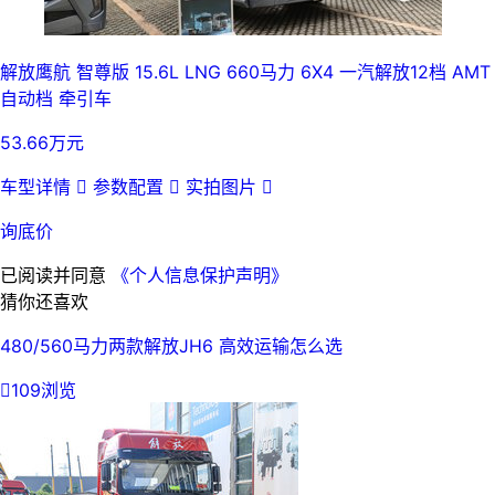
解放鹰航 智尊版 15.6L LNG 660马力 6X4 一汽解放12档 AMT
自动档 牵引车
53.66万元
车型详情

参数配置

实拍图片

询底价
已阅读并同意
《个人信息保护声明》
猜你还喜欢
480/560马力两款解放JH6 高效运输怎么选

109浏览