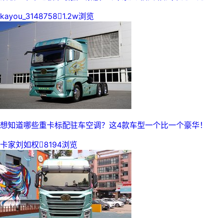
kayou_3148758

1.2w浏览
想知道哪些重卡标配驻车空调？这4款车型一个比一个豪华！
卡家刘如权

8194浏览