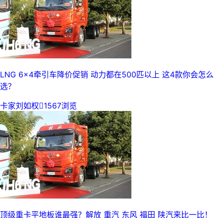
LNG 6x4牵引车降价促销 动力都在500匹以上 这4款你会怎么
选？
卡家刘如权

1567浏览
顶级重卡平地板谁最强？解放 重汽 东风 福田 陕汽来比一比！