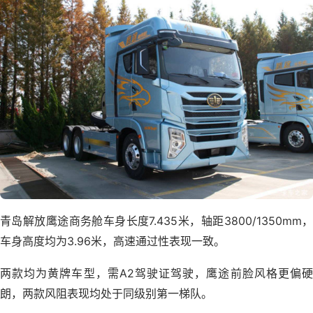
青岛解放鹰途商务舱车身长度7.435米，轴距3800/1350mm，
车身高度均为3.96米，高速通过性表现一致。
两款均为黄牌车型，需A2驾驶证驾驶，鹰途前脸风格更偏硬
朗，两款风阻表现均处于同级别第一梯队。