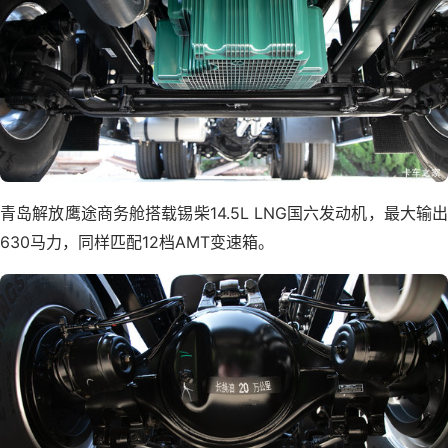
青岛解放鹰途商务舱搭载锡柴14.5L LNG国六发动机，最大输出
630马力，同样匹配12档AMT变速箱。