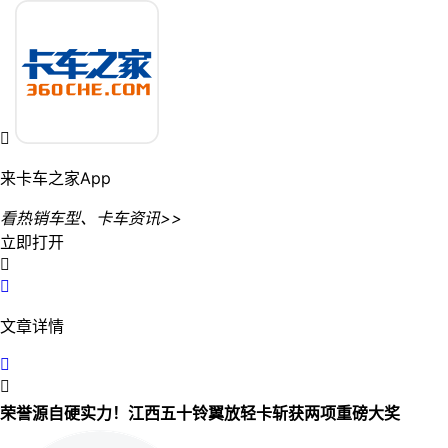

来卡车之家App
看热销车型、卡车资讯>>
立即打开


文章详情


荣誉源自硬实力！江西五十铃翼放轻卡斩获两项重磅大奖