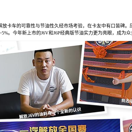
解放卡车的可靠性与节油性久经市场考验，在卡友中有口皆碑。历
5%。今年新上市的J6V和J6P经典版节油实力更为亮眼，成