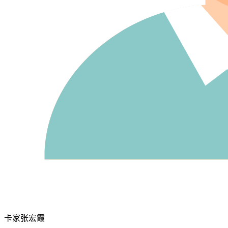
卡家张宏霞