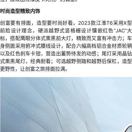
时尚造型精致内饰
创富要有排面，造型要时尚好看。2023款江淮T6采用X型
前脸设计理念，硬派越野式竖格栅设计镶嵌红色“JAC”大
标，搭配鹰眼分体式熏黑前大灯，精致而又富有冲击力；车
身侧面采用俯冲式腰线设计，配合六幅高档铝合金材质轮辋
以及红色刹车卡钳，营造出蓄势待发的动感；尾灯采用晶钻
式熏黑尾灯，经典耐看；可选越野侧踏和越野后保杠，造型
更野性，让创富之旅排面拉满。