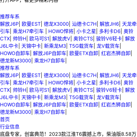
打开APP，看更多精彩内容
推荐车系
解放J6P
|
欧曼EST
|
德龙X3000
|
汕德卡C7H
|
解放JH6
|
天龙牵
引车
|
乘龙H7牵引车
|
HOWO悍将
|
小卡之星
|
多利卡D6
|
奥铃
CTX
|
帅铃H
|
欧马可S1
|
解放虎V
|
奥铃CTS
|
骏铃V6轻卡
|
解放
J6L中卡
|
天锦中卡
|
新乘龙M3
|
T5G载货车
|
龙V载货车
|
HOWO自卸车
|
解放J6P自卸车
|
欧曼ETX自卸
|
红岩杰狮自卸
|
德龙新M3000
|
乘龙H7自卸车
|
推荐车系
解放J6P
|
欧曼EST
|
德龙X3000
|
汕德卡C7H
|
解放JH6
|
天龙牵
引车
|
乘龙H7牵引车
|
HOWO悍将
|
小卡之星
|
多利卡D6
|
奥铃
CTX
|
帅铃H
|
欧马可S1
|
解放虎V
|
奥铃CTS
|
骏铃V6轻卡
|
解放
J6L中卡
|
天锦中卡
|
新乘龙M3
|
T5G载货车
|
龙V载货车
|
HOWO自卸车
|
解放J6P自卸车
|
欧曼ETX自卸
|
红岩杰狮自卸
|
德龙新M3000
|
乘龙H7自卸车
|
首页
行业信息
底盘专家，创富典范！2023款江淮T6震撼上市，柴油版8.58万