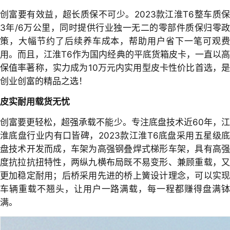
创富要有效益，超长质保不可少。2023款江淮T6整车质保
3年/6万公里，同时提供行业独一无二的零部件质保归零政
策，大幅节约了后续养车成本，帮助用户省下一笔可观费
用。而且，江淮T6作为国内经典的平底货箱皮卡，一直以高
保值率著称，实力成为10万元内实用型皮卡性价比首选，是
创业创富的精品之选！
皮实耐用载货无忧
创富要更轻松，超强承载不能少。专注底盘技术近60年，江
淮底盘行业内有口皆碑，2023款江淮T6底盘采用五星级底
盘技术开发而成，车架为高强钢叠焊式梯形车架，具有高强
度抗拉抗扭特性，两纵九横布局既不易变形、兼顾重载，又
更加稳定耐用；后桥采用先进的桥上簧设计理念，可以实现
车辆重载不翘头，让用户一路满载，每一程都赚得盘满钵
满。