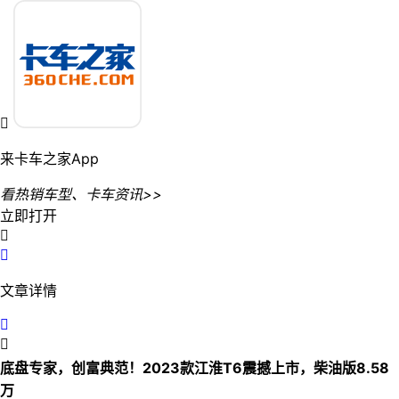

来卡车之家App
看热销车型、卡车资讯>>
立即打开


文章详情


底盘专家，创富典范！2023款江淮T6震撼上市，柴油版8.58
万