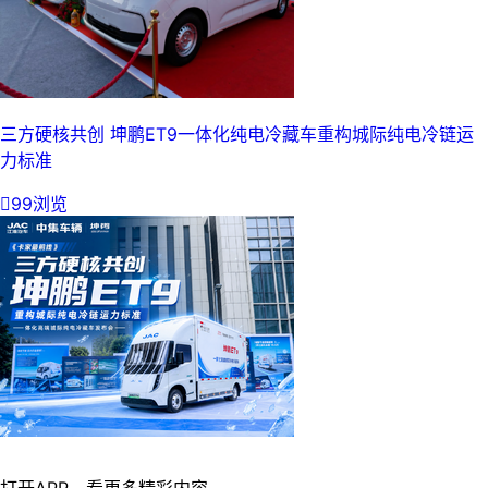
三方硬核共创 坤鹏ET9一体化纯电冷藏车重构城际纯电冷链运
力标准

99浏览