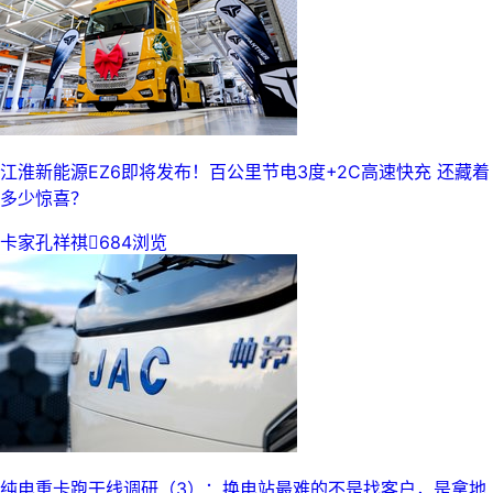
江淮新能源EZ6即将发布！百公里节电3度+2C高速快充 还藏着
多少惊喜？
卡家孔祥祺

684浏览
纯电重卡跑干线调研（3）：换电站最难的不是找客户，是拿地