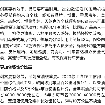
创富要有效率，品质要可靠耐用。2023款江淮T6发动机核
心零部件均来自全球一线知名品牌，博世、霍尼韦尔、盖
茨、森萨塔、博格华纳、天纳克等全球顶尖供应商带来可靠
品质保证和澎湃动力；标配6MT变速箱，比同级产品高人一
档，且挡位更清晰，入档平顺吸入感好，换挡操控更流畅；
采用鸟笼式车身结构，整车高强钢使用比例超43%，配备四
门防撞钢梁，钢筋铁骨保护驾乘人员安全；标配多功能方向
盘、皮质座椅、定速巡航、前雾灯、倒车雷达和双安全气
囊，高速行车时更智能舒适，有效保障行车安全。
更加省钱性价比高
创富要有效益，节能省油很重要。2023款江淮T6工信部百
公里综合油耗7.5L，较同级别车型百公里可省1-2L。以柴油
目前价格以及5万公里/年行驶里程计算，全年燃油费用可节
省4000-8000元左右，5年即可节省20000-40000元左
右；变速箱使用免维护长效齿轮油，5年/10万公里不换油，