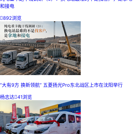
和接电

892浏览
“大有9方 换新领航” 五菱扬光Pro东北战区上市在沈阳举行
杨志达

41浏览