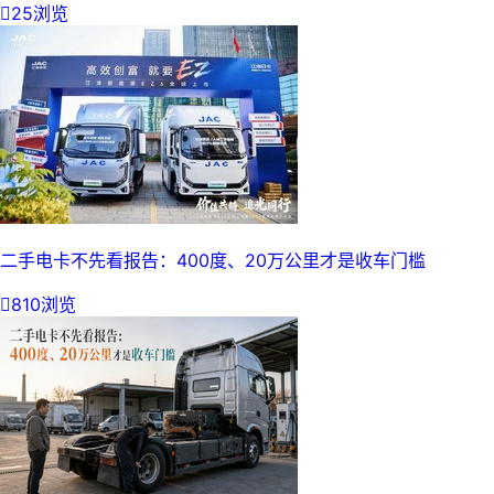

25浏览
二手电卡不先看报告：400度、20万公里才是收车门槛

810浏览