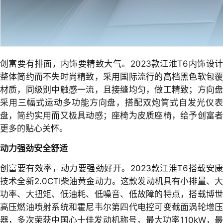
创富要有排面，内饰要精致大气。2023款江淮T6内饰设计
整体简约而不失时尚精致，采用国际流行的高档黑色软包覆
材质，同级别中触感一流，且接缝均匀，做工精致；方向盘
采用三幅式运动多功能方向盘，搭配双炮筒式自发光仪表
盘，简约实用而又极具动感；座椅为皮质座椅，给予创富者
更多的贴心关怀。
动力强劲安全舒适
创富要有效率，动力要强劲好开。2023款江淮T6搭载安康
技术全新2.0CTI柴油黄金动力。这款发动机具有小排量、大
功率、大扭矩、低油耗、低噪音、低故障的特点，搭载博世
高压燃油喷射系统和霍尼韦尔第四代电控可变截面涡轮增压
器，多次荣获中国心十佳发动机称号，最大功率110kW，最