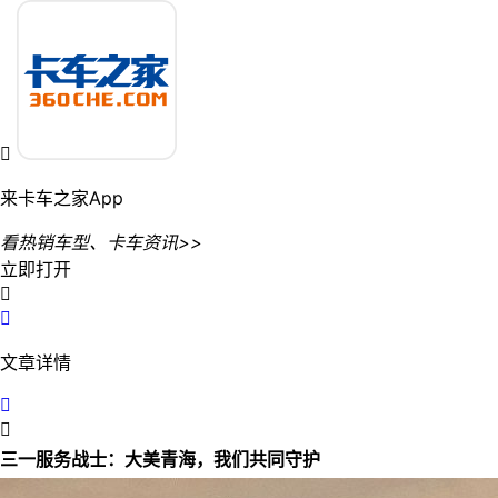

来卡车之家App
看热销车型、卡车资讯>>
立即打开


文章详情


三一服务战士：大美青海，我们共同守护