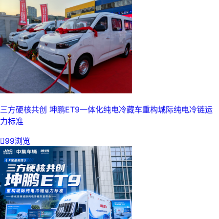
三方硬核共创 坤鹏ET9一体化纯电冷藏车重构城际纯电冷链运
力标准

99浏览