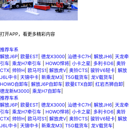
打开APP，看更多精彩内容
推荐车系
解放J6P
|
欧曼EST
|
德龙X3000
|
汕德卡C7H
|
解放JH6
|
天龙牵
引车
|
乘龙H7牵引车
|
HOWO悍将
|
小卡之星
|
多利卡D6
|
奥铃
CTX
|
帅铃H
|
欧马可S1
|
解放虎V
|
奥铃CTS
|
骏铃V6轻卡
|
解放
J6L中卡
|
天锦中卡
|
新乘龙M3
|
T5G载货车
|
龙V载货车
|
HOWO自卸车
|
解放J6P自卸车
|
欧曼ETX自卸
|
红岩杰狮自卸
|
德龙新M3000
|
乘龙H7自卸车
|
推荐车系
解放J6P
|
欧曼EST
|
德龙X3000
|
汕德卡C7H
|
解放JH6
|
天龙牵
引车
|
乘龙H7牵引车
|
HOWO悍将
|
小卡之星
|
多利卡D6
|
奥铃
CTX
|
帅铃H
|
欧马可S1
|
解放虎V
|
奥铃CTS
|
骏铃V6轻卡
|
解放
J6L中卡
|
天锦中卡
|
新乘龙M3
|
T5G载货车
|
龙V载货车
|