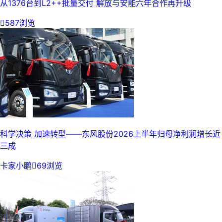
从1376台到L2++批量交付 解放与安能六年合作再升级

587浏览
科学决策 加速转型——东风股份2026上半年归母净利润增长近
三成
卡家小鹏

69浏览