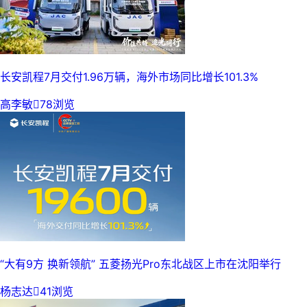
长安凯程7月交付1.96万辆，海外市场同比增长101.3%
高李敏

78浏览
“大有9方 换新领航” 五菱扬光Pro东北战区上市在沈阳举行
杨志达

41浏览