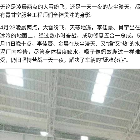
无论是凌晨两点的大雪纷飞，还是一天一夜的灰尘漫天，都
有青甘宁服务工程师们全神贯注的身影。
4月23凌晨两点，大雪纷飞、天寒地冻，李佳豪、肖宇坐在
冰冷的地面上，经过数小时奋战，成功修复五合一总成。5
月11日晚十点，李佳豪、金晨在灰尘漫天、又“燥”又“热”的水
泥厂内检修，尽管身体极度缺水，嗓子像蚂蚁爬过一样难
受，仍旧坚持苦战一天一夜，解决了车辆的“疑难杂症”。