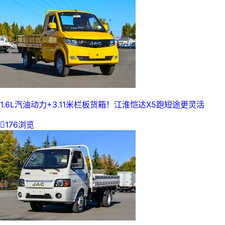
1.6L汽油动力+3.11米栏板货箱！江淮恺达X5跑短途更灵活

176浏览