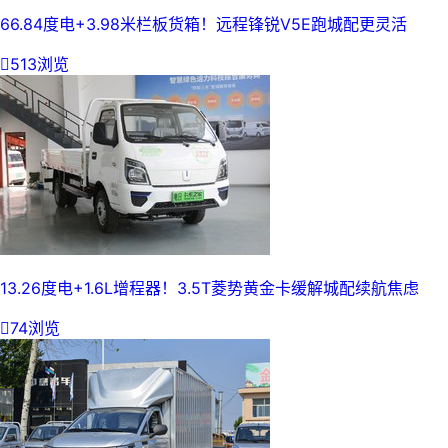
66.84度电+3.98米栏板货箱！远程锋锐V5E跑城配更灵活

513浏览
13.26度电+1.6L增程器！3.5T菱势黄金卡缓解城配续航焦虑

74浏览