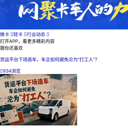
微卡

轻卡

行业动态

打开APP，看更多精彩内容
猜你还喜欢
货运平台下场造车，车企如何避免沦为“打工人”？

934浏览