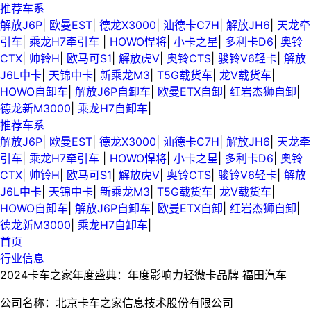
推荐车系
解放J6P
|
欧曼EST
|
德龙X3000
|
汕德卡C7H
|
解放JH6
|
天龙牵
引车
|
乘龙H7牵引车
|
HOWO悍将
|
小卡之星
|
多利卡D6
|
奥铃
CTX
|
帅铃H
|
欧马可S1
|
解放虎V
|
奥铃CTS
|
骏铃V6轻卡
|
解放
J6L中卡
|
天锦中卡
|
新乘龙M3
|
T5G载货车
|
龙V载货车
|
HOWO自卸车
|
解放J6P自卸车
|
欧曼ETX自卸
|
红岩杰狮自卸
|
德龙新M3000
|
乘龙H7自卸车
|
推荐车系
解放J6P
|
欧曼EST
|
德龙X3000
|
汕德卡C7H
|
解放JH6
|
天龙牵
引车
|
乘龙H7牵引车
|
HOWO悍将
|
小卡之星
|
多利卡D6
|
奥铃
CTX
|
帅铃H
|
欧马可S1
|
解放虎V
|
奥铃CTS
|
骏铃V6轻卡
|
解放
J6L中卡
|
天锦中卡
|
新乘龙M3
|
T5G载货车
|
龙V载货车
|
HOWO自卸车
|
解放J6P自卸车
|
欧曼ETX自卸
|
红岩杰狮自卸
|
德龙新M3000
|
乘龙H7自卸车
|
首页
行业信息
2024卡车之家年度盛典：年度影响力轻微卡品牌 福田汽车
公司名称：北京卡车之家信息技术股份有限公司