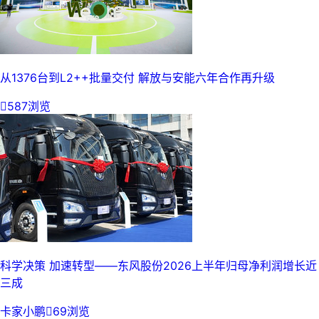
从1376台到L2++批量交付 解放与安能六年合作再升级

587浏览
科学决策 加速转型——东风股份2026上半年归母净利润增长近
三成
卡家小鹏

69浏览