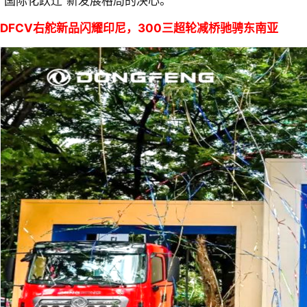
“国际化跃迁”新发展格局的决心。
DFCV右舵新品闪耀印尼，300三超轮减桥驰骋东南亚