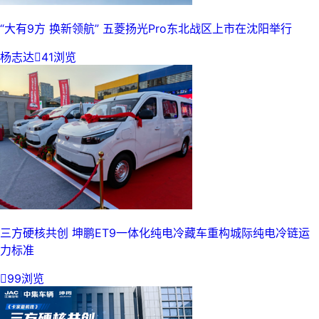
“大有9方 换新领航” 五菱扬光Pro东北战区上市在沈阳举行
杨志达

41浏览
三方硬核共创 坤鹏ET9一体化纯电冷藏车重构城际纯电冷链运
力标准

99浏览