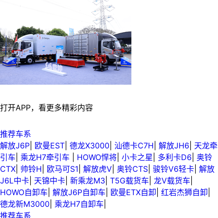
打开APP，看更多精彩内容
推荐车系
解放J6P
|
欧曼EST
|
德龙X3000
|
汕德卡C7H
|
解放JH6
|
天龙牵
引车
|
乘龙H7牵引车
|
HOWO悍将
|
小卡之星
|
多利卡D6
|
奥铃
CTX
|
帅铃H
|
欧马可S1
|
解放虎V
|
奥铃CTS
|
骏铃V6轻卡
|
解放
J6L中卡
|
天锦中卡
|
新乘龙M3
|
T5G载货车
|
龙V载货车
|
HOWO自卸车
|
解放J6P自卸车
|
欧曼ETX自卸
|
红岩杰狮自卸
|
德龙新M3000
|
乘龙H7自卸车
|
推荐车系