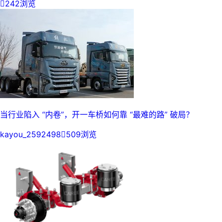

242浏览
当行业陷入 “内卷”，开一车桥如何靠 “最难的路” 破局？
kayou_2592498

509浏览