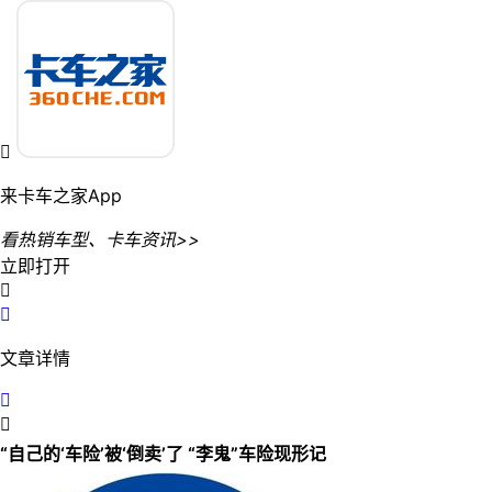

来卡车之家App
看热销车型、卡车资讯>>
立即打开


文章详情


“自己的‘车险’被‘倒卖’了 “李鬼”车险现形记