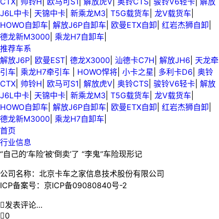
CTX
|
帅铃H
|
欧马可S1
|
解放虎V
|
奥铃CTS
|
骏铃V6轻卡
|
解放
J6L中卡
|
天锦中卡
|
新乘龙M3
|
T5G载货车
|
龙V载货车
|
HOWO自卸车
|
解放J6P自卸车
|
欧曼ETX自卸
|
红岩杰狮自卸
|
德龙新M3000
|
乘龙H7自卸车
|
推荐车系
解放J6P
|
欧曼EST
|
德龙X3000
|
汕德卡C7H
|
解放JH6
|
天龙牵
引车
|
乘龙H7牵引车
|
HOWO悍将
|
小卡之星
|
多利卡D6
|
奥铃
CTX
|
帅铃H
|
欧马可S1
|
解放虎V
|
奥铃CTS
|
骏铃V6轻卡
|
解放
J6L中卡
|
天锦中卡
|
新乘龙M3
|
T5G载货车
|
龙V载货车
|
HOWO自卸车
|
解放J6P自卸车
|
欧曼ETX自卸
|
红岩杰狮自卸
|
德龙新M3000
|
乘龙H7自卸车
|
首页
行业信息
“自己的‘车险’被‘倒卖’了 “李鬼”车险现形记
公司名称：北京卡车之家信息技术股份有限公司
ICP备案号：京ICP备09080840号-2

发表评论…

0