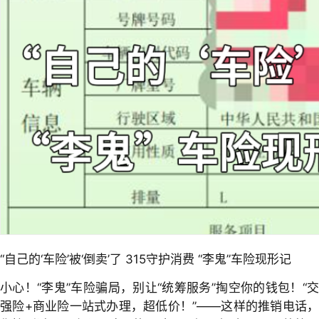
“自己的‘车险’被‘倒卖’了 315守护消费 “李鬼”车险现形记
小心！“李鬼”车险骗局，别让“统筹服务”掏空你的钱包！“交
强险+商业险一站式办理，超低价！”——这样的推销电话，