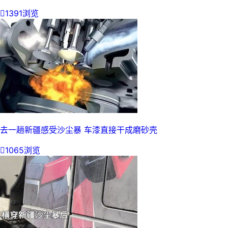

1391浏览
去一趟新疆感受沙尘暴 车漆直接干成磨砂壳

1065浏览