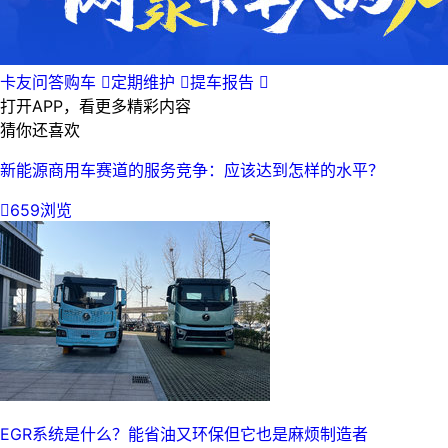
卡友问答购车

定期维护

提车报告

打开APP，看更多精彩内容
猜你还喜欢
新能源商用车赛道的服务竞争：应该达到怎样的水平？

659浏览
EGR系统是什么？能省油又环保但它也是麻烦制造者