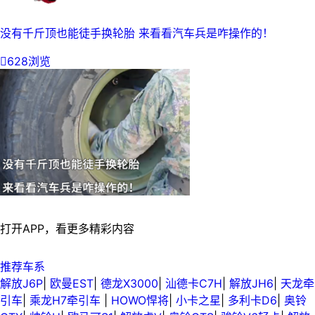
没有千斤顶也能徒手换轮胎 来看看汽车兵是咋操作的！

628浏览
打开APP，看更多精彩内容
推荐车系
解放J6P
|
欧曼EST
|
德龙X3000
|
汕德卡C7H
|
解放JH6
|
天龙牵
引车
|
乘龙H7牵引车
|
HOWO悍将
|
小卡之星
|
多利卡D6
|
奥铃