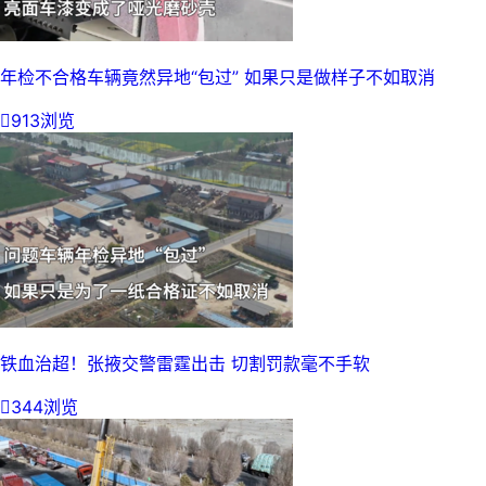
年检不合格车辆竟然异地“包过” 如果只是做样子不如取消

913浏览
铁血治超！张掖交警雷霆出击 切割罚款毫不手软

344浏览