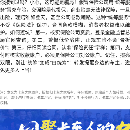
你接到过吗？小心，这可能是骗局！假冒保险公司用“统筹服
务”冒充车险，交强险是代投保，商业险毫无法律保障，一旦
出险，理赔难如登天，甚至公司卷款跑路。这种“统筹服务”
不受《保险法》保护，合同条款模糊，消费者权益难以维
护。如何避坑？第一，核实保险公司资质，登录金融监管总
局官网查询；第二，警惕低价陷阱，正规车险不会“骨折
价”；第三，仔细阅读合同，认准“保险责任”字样；第四，支
付时核实收款账户，必须是保险公司对公账户。记住，擦亮
双眼，别让“统筹”变成“白统筹”！转发提醒身边的车主，避
免更多人上当！
注：本文为卡车之家原创，版权归卡车之家所有，任何媒体、网站或个人如转载、引
用时，请须注明“来源：卡车之家，并标明作者”，对于侵权行为，卡车之家保留起诉
权利。