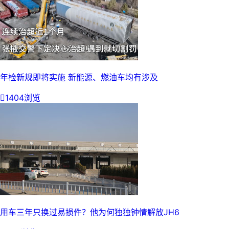
年检新规即将实施 新能源、燃油车均有涉及

1404浏览
用车三年只换过易损件？他为何独独钟情解放JH6