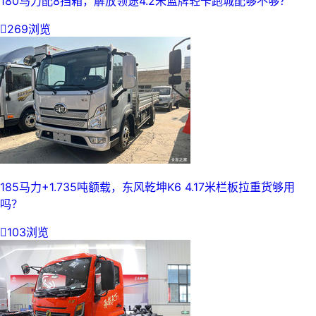
180马力配8挡箱，解放领途4.2米蓝牌轻卡跑城配够不够？

269浏览
185马力+1.735吨额载，东风乾坤K6 4.17米栏板拉重货够用
吗？

103浏览