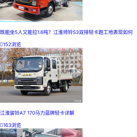
既能坐5人又能拉1.6吨？江淮帅铃S3双排轻卡跑工地表现如何

152浏览
江淮骏铃A7 170马力蓝牌轻卡详解

163浏览