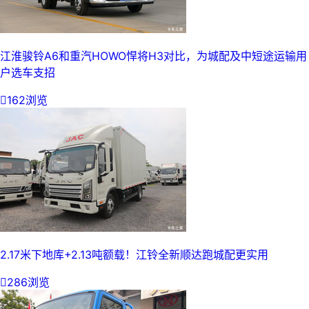
江淮骏铃A6和重汽HOWO悍将H3对比，为城配及中短途运输用
户选车支招

162浏览
2.17米下地库+2.13吨额载！江铃全新顺达跑城配更实用

286浏览