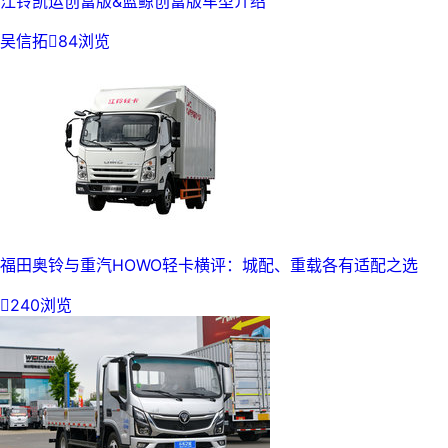
江铃凯运创富版&蓝鲸创富版车型介绍
吴信拓

84浏览
福田奥铃与重汽HOWO轻卡横评：城配、重载各有适配之选

240浏览