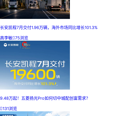
长安凯程7月交付1.96万辆，海外市场同比增长101.3%
高李敏

75浏览
9.48万起！五菱扬光Pro如何切中城配创富需求？

131浏览