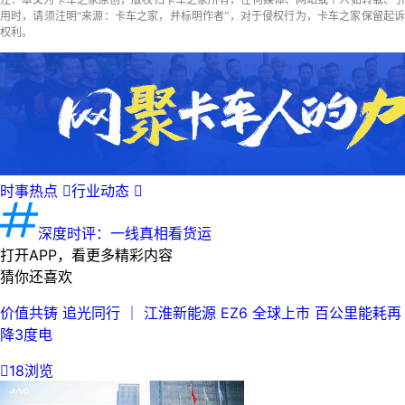
用时，请须注明“来源：卡车之家，并标明作者”，对于侵权行为，卡车之家保留起诉
权利。
时事热点

行业动态

深度时评：一线真相看货运
打开APP，看更多精彩内容
猜你还喜欢
价值共铸 追光同行 ｜ 江淮新能源 EZ6 全球上市 百公里能耗再
降3度电

18浏览