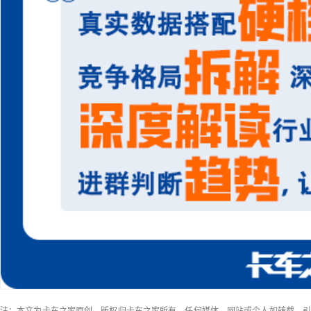
注：本文为卡车之家原创，版权归卡车之家所有，任何媒体、网站或个人如转载、引