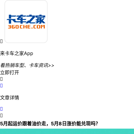

来卡车之家App
看热销车型、卡车资讯>>
立即打开


文章详情


5月起运价跟着油价走，5月8日涨价能兑现吗？