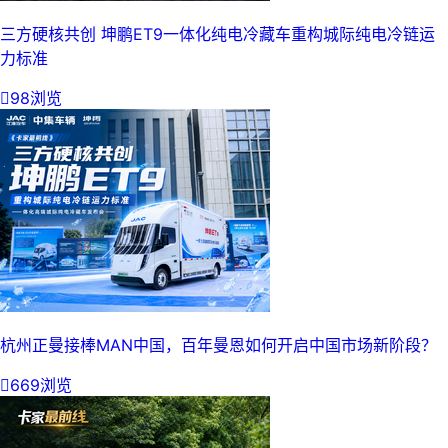
三方硬核共创 坤鹏ET9一体化纯电冷藏车重构城际纯电冷链运
力标准

98浏览
杭州正曼接棒MAN中国，百年曼恩如何开启中国市场新阶段？

669浏览