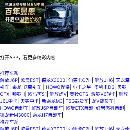
打开APP，看更多精彩内容
推荐车系
解放J6P
|
欧曼EST
|
德龙X3000
|
汕德卡C7H
|
解放JH6
|
天龙牵
引车
|
乘龙H7牵引车
|
HOWO悍将
|
小卡之星
|
多利卡D6
|
奥铃
CTX
|
帅铃H
|
欧马可S1
|
解放虎V
|
奥铃CTS
|
骏铃V6轻卡
|
解放
J6L中卡
|
天锦中卡
|
新乘龙M3
|
T5G载货车
|
龙V载货车
|
HOWO自卸车
|
解放J6P自卸车
|
欧曼ETX自卸
|
红岩杰狮自卸
|
德龙新M3000
|
乘龙H7自卸车
|
推荐车系
解放J6P
|
欧曼EST
|
德龙X3000
|
汕德卡C7H
|
解放JH6
|
天龙牵