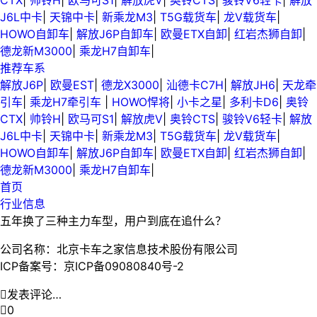
CTX
|
帅铃H
|
欧马可S1
|
解放虎V
|
奥铃CTS
|
骏铃V6轻卡
|
解放
J6L中卡
|
天锦中卡
|
新乘龙M3
|
T5G载货车
|
龙V载货车
|
HOWO自卸车
|
解放J6P自卸车
|
欧曼ETX自卸
|
红岩杰狮自卸
|
德龙新M3000
|
乘龙H7自卸车
|
推荐车系
解放J6P
|
欧曼EST
|
德龙X3000
|
汕德卡C7H
|
解放JH6
|
天龙牵
引车
|
乘龙H7牵引车
|
HOWO悍将
|
小卡之星
|
多利卡D6
|
奥铃
CTX
|
帅铃H
|
欧马可S1
|
解放虎V
|
奥铃CTS
|
骏铃V6轻卡
|
解放
J6L中卡
|
天锦中卡
|
新乘龙M3
|
T5G载货车
|
龙V载货车
|
HOWO自卸车
|
解放J6P自卸车
|
欧曼ETX自卸
|
红岩杰狮自卸
|
德龙新M3000
|
乘龙H7自卸车
|
首页
行业信息
五年换了三种主力车型，用户到底在追什么？
公司名称：北京卡车之家信息技术股份有限公司
ICP备案号：京ICP备09080840号-2

发表评论…

0