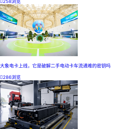

258浏览
大象电卡上线，它是破解二手电动卡车流通难的密钥吗

286浏览