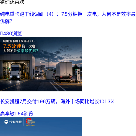
猜你还喜欢
纯电重卡跑干线调研（4）：7.5分钟换一次电，为何不是效率最
优解？

480浏览
长安凯程7月交付1.96万辆，海外市场同比增长101.3%
高李敏

64浏览