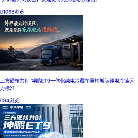

1068浏览
三方硬核共创 坤鹏ET9一体化纯电冷藏车重构城际纯电冷链运
力标准

94浏览