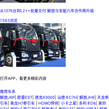
从1376台到L2++批量交付 解放与安能六年合作再升级

583浏览
打开APP，看更多精彩内容
推荐车系
解放J6P
|
欧曼EST
|
德龙X3000
|
汕德卡C7H
|
解放JH6
|
天龙牵
引车
|
乘龙H7牵引车
|
HOWO悍将
|
小卡之星
|
多利卡D6
|
奥铃