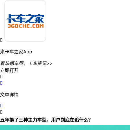

来卡车之家App
看热销车型、卡车资讯>>
立即打开


文章详情


五年换了三种主力车型，用户到底在追什么？