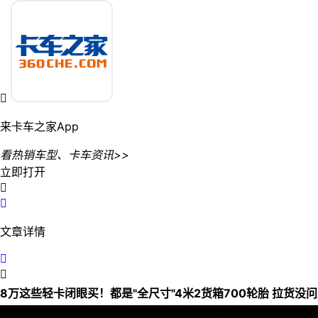

来卡车之家App
看热销车型、卡车资讯>>
立即打开


文章详情


8万这些轻卡闭眼买！都是"全尺寸"4米2货箱700轮胎 拉货没